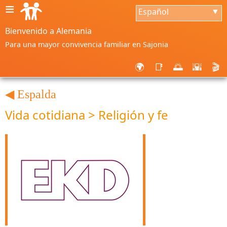
≡
Español
▼
Bienvenido a Alemania
Para una mayor convivencia familiar en Sajonia
🌍
📑
🌅
🌇
🎬
◀ Espalda
Vida cotidiana > Religión y fe