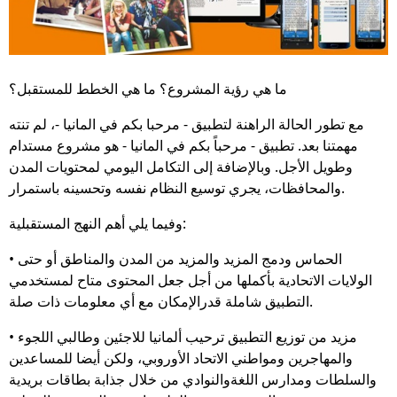
ما هي رؤية المشروع؟ ما هي الخطط للمستقبل؟
مع تطور الحالة الراهنة لتطبيق - مرحبا بكم في المانيا -، لم تنته
مهمتنا بعد. تطبيق - مرحباً بكم في المانيا - هو مشروع مستدام
وطويل الأجل. وبالإضافة إلى التكامل اليومي لمحتويات المدن
والمحافظات، يجري توسيع النظام نفسه وتحسينه باستمرار.
وفيما يلي أهم النهج المستقبلية:
• الحماس ودمج المزيد والمزيد من المدن والمناطق أو حتى
الولايات الاتحادية بأكملها من أجل جعل المحتوى متاح لمستخدمي
التطبيق شاملة قدرالإمكان مع أي معلومات ذات صلة.
• مزيد من توزيع التطبيق ترحيب ألمانيا للاجئين وطالبي اللجوء
والمهاجرين ومواطني الاتحاد الأوروبي، ولكن أيضا للمساعدين
والسلطات ومدارس اللغةوالنوادي من خلال جذابة بطاقات بريدية