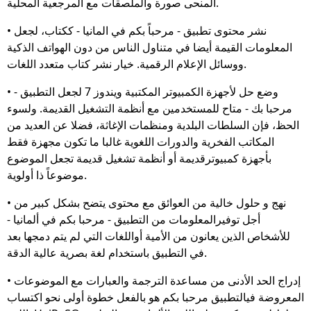
المنحى صورة والملصقات مع المرجعية المحلية.
• نشر محتوى تطبيق - مرحباً بكم في المانيا - ككتاب، لجعل
المعلومات القيمة أيضا في متناول الناس من دون الهواتف الذكية
ووسائل الإعلام الرقمية. خيار نشر كتاب متعدد اللغات.
• وضع حل لأجهزة الكمبيوتر المكتبية ويندوز 7 لجعل التطبيق -
مرحبا بك - متاح للمستخدمين مع أنظمة التشغيل القديمة. ولسوء
الحظ، فإن السلطات البلدية ومنظمات الإغاثة، فضلا عن العديد من
المكاتب الفخرية والدورات اللغوية غالبا ما تكون مجهزة فقط
بأجهزة كمبيوترقديمة أو أنظمة تشغيل قديمة تجعل الموضوع
موضوعاً ذا أولوية.
• نهج و حلول خالية من العوائق مع محتوى يتضح بشكل كبير من
أجل توفيرالمعلومات من التطبيق - مرحبا بكم في ألمانيا -
للأشخاص الذين يعانون من الأمية أواللغات التي لم يتم دمجها بعد
في التطبيق باستخدام لغة بصرية عالية الدقة.
• إدراج الحد الأدنى من مساعدة الترجمة والعبارات مع الموضوعات
المعروضة فيالتطبيق مرحبا بكم هو بالفعل خطوة أولى نحو اكتساب