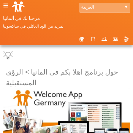
≡
العربية
▼
مرحبا بك في ألمانيا
لمزيد من الود العائلي في ساكسونيا
🌍
📑
🌅
🌇
🎬
💡
حول برنامج اهلا بكم في المانيا > الرؤى
المستقبلية