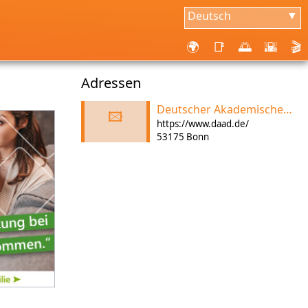
Deutsch
▼
🌍
📑
🌅
🌇
🎬
Adressen
Deutscher Akademischer Austauschdienst
🖾
https://www.daad.de/
53175 Bonn