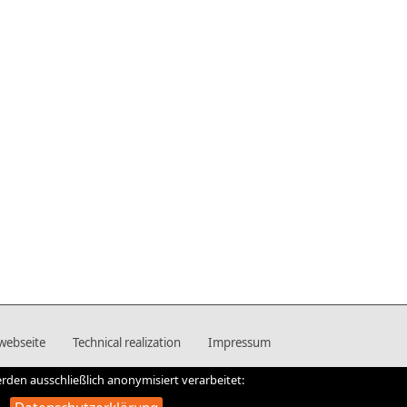
twebseite
Technical realization
Impressum
rden ausschließlich anonymisiert verarbeitet: