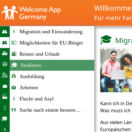
Willkommen
Für mehr Fam
👥
🚶
Migration und Einwanderung
🎓
Migr
Start
👥
💶
Möglichkeiten für EU-Bürger
Migration
🚑
🚉
Reisen und Urlaub
&
Notfälle
😷
🎓
Studieren
Immigration
Corona-
💁
👷
Ausbildung
Hilfe
Beratung
💼
🛄
Arbeiten
Arbeitsmarkt
🏭
🚶
Flucht und Asyl
Kann ich in D
Unternehmen

👬
Suche nach einem besseren Leben
Was muss ich 
Alltag
🎓
Aus vielen Lä
Bildungsangebote
Europäische
🚶