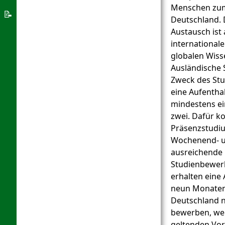
Menschen zum
Asyl-
📝
Deutschland. 
System
Über
Austausch ist 
die
international
globalen Wiss
Welcome
Ausländische 
App
Zweck des Stu
eine Aufentha
mindestens e
zwei. Dafür k
Präsenzstudiu
Wochenend- un
ausreichende
Studienbewer
erhalten eine
neun Monaten.
Deutschland n
bewerben, wen
geltenden Vo