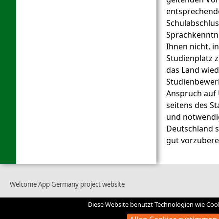
entsprechend
Schulabschlu
Sprachkenntnis
Ihnen nicht, 
Studienplatz 
das Land wiede
Studienbewer
Anspruch auf 
seitens des St
und notwendig
Deutschland 
gut vorzubere
Welcome App Germany project website
Diese Website benutzt Technologien wie Cooki