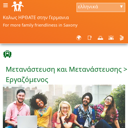
≡
ελληνικά
▼
Καλως ΗΡΘΑΤΕ στην Γερμανια
For more family friendliness in Saxony
🌍
📑
🌅
🌇
🎬
🛄
Μετανάστευση και Μετανάστευσης >
Εργαζόμενος