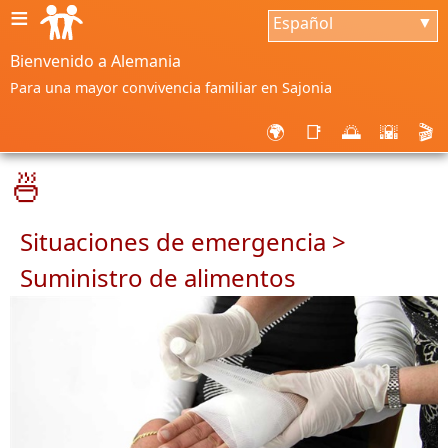
≡
Español
▼
Bienvenido a Alemania
Para una mayor convivencia familiar en Sajonia
🌍
📑
🌅
🌇
🎬
🍜
Situaciones de emergencia >
Suministro de alimentos