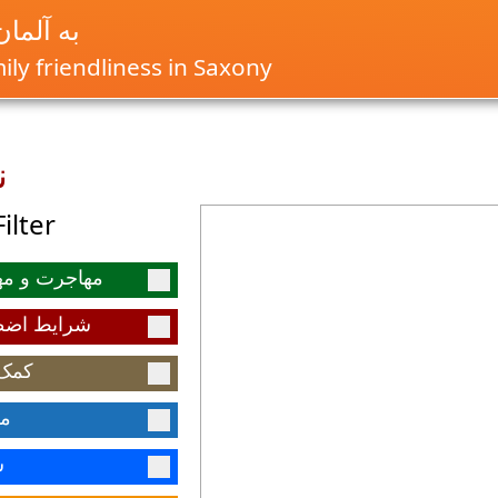
به آلما
ly friendliness in Saxony
ن
ilter
مهاجرت و م
شرایط اضط
کمک 
مش
ش