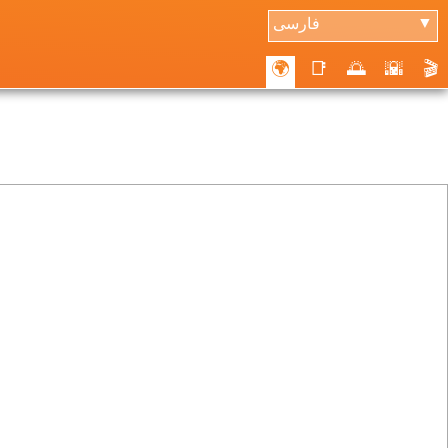
فارسی
▼
🌍
📑
🌅
🌇
🎬