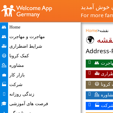
ن خوش آمدید
For more fami
👥
Home
نقشه
>
Home
قشه
مهاجرت و مهاجرت
👥
🌍
شرایط اضطراری
🚑
Address-F
کمک کرونا
😷
هاجرت
👥
مشاوره
💁
راری
🚑
بازار کار
💼
کرونا
😷
شرکت
🏭
اوره
زندگی روزانه

💁
فرصت های آموزشی
🎓
رکت
🏭