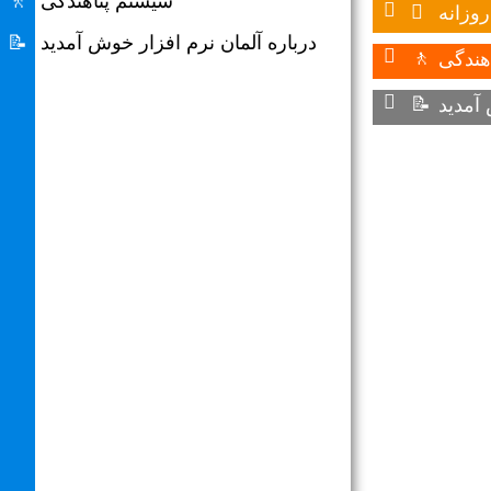
سیستم پناهندگی
🚶
وزانه

درباره آلمان نرم افزار خوش آمدید
📝
هندگی
🚶
📝