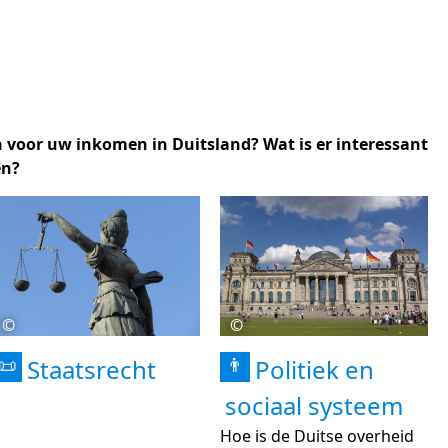
n voor uw inkomen in Duitsland? Wat is er interessant
en?
©
©
Staatsrecht
Politiek en
📜
👨
sociaal systeem
Hoe is de Duitse overheid