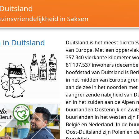
Duitsland
zinsvriendelijkheid in Saksen
in Duitsland
Duitsland is het meest dichtbe
van Europa. Met een oppervlak
357.340 vierkante kilometer w
81.197.537 inwoners (december
hoofdstad van Duitsland is Berl
in het midden van Europa gren
aan de zee in het noorden met
aangrenzende nabijheid van 
en in het zuiden aan de Alpen 
buurlanden Oostenrijk en Zwit
buurlanden in het westen zijn F
België en Nederland. In de bu
Oost-Duitsland zijn Polen en d