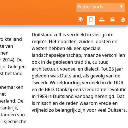
Nederlands
▼
🌍
📑
🌅
🌇
🎬
Duitsland zelf is verdeeld in vier grote
volkte land
regio's. Het noorden, zuiden, oosten en
te van
westen hebben elk een speciale
onen
landschapseigenschap, maar ze verschillen
 2014). De
ook in de gebieden traditie, cultuur,
ijn. Gelegen
architectuur, voedsel en dialect. Tot 25 jaar
st het land
geleden was Duitsland, als gevolg van de
Tweede Wereldoorlog, verdeeld in de DDR
Denemarken
en de BRD. Dankzij een vreedzame revolutie
met
in 1989 is Duitsland vandaag herenigd. Dat
serland. De
is misschien de reden waarom vrede en
rankrijk,
vrijheid zo belangrijk zijn voor veel Duitsers.
urlanden van
e Tsjechische