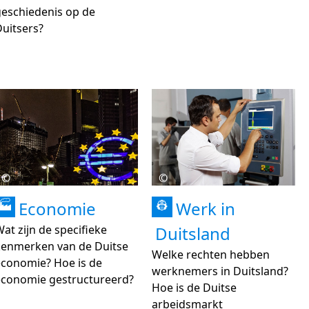
geschiedenis op de
uitsers?
©
©
Economie
Werk in
🏭
👷
at zijn de specifieke
Duitsland
kenmerken van de Duitse
Welke rechten hebben
economie? Hoe is de
werknemers in Duitsland?
economie gestructureerd?
Hoe is de Duitse
arbeidsmarkt