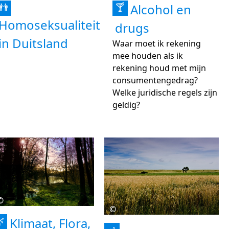
Alcohol en
👬
🍸
Homoseksualiteit
drugs
in Duitsland
Waar moet ik rekening
mee houden als ik
rekening houd met mijn
consumentengedrag?
Welke juridische regels zijn
geldig?
©
©
Klimaat, Flora,
