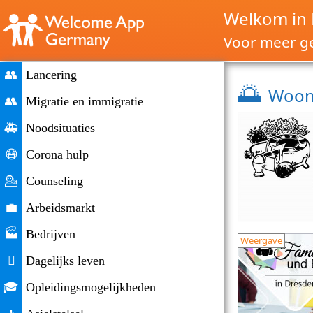
Welkom in 
Voor meer ge
👥
Lancering
🌅
Woon 
👥
Migratie en immigratie
🚑
Noodsituaties
😷
Corona hulp
💁
Counseling
💼
Arbeidsmarkt
🏭
Bedrijven
Weergave

Dagelijks leven
🎓
Opleidingsmogelijkheden