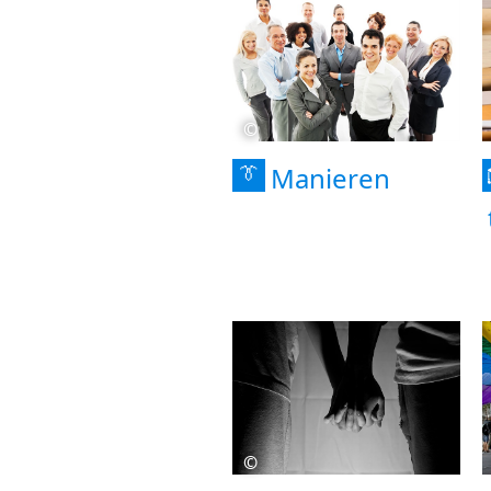
©
Manieren
👔
©