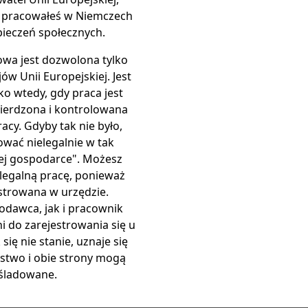
ej pracowałeś w Niemczech
pieczeń społecznych.
owa jest dozwolona tylko
jów Unii Europejskiej. Jest
ko wtedy, gdy praca jest
twierdzona i kontrolowana
acy. Gdyby tak nie było,
wać nielegalnie w tak
ej gospodarce". Możesz
legalną pracę, ponieważ
estrowana w urzędzie.
dawca, jak i pracownik
i do zarejestrowania się u
k się nie stanie, uznaje się
pstwo i obie strony mogą
eśladowane.