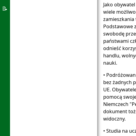
edukacyjnych
Jako obywatel
Systemu
📝
wiele możliwo
azylowego
O
zamieszkania t
Niemcy
Podstawowe z
swobodę prze
powitalny
państwami cz
aplikacji
odnieść korzy
handlu, wolny
nauki.
• Podróżowani
bez żadnych p
UE. Obywatele 
pomocą swojej
Niemczech "P
dokument toż
widoczny.
• Studia na uc