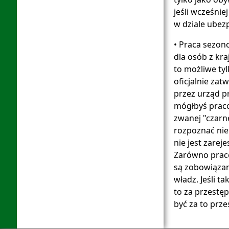
jeśli wcześni
w dziale ubez
• Praca sezon
dla osób z kra
to możliwe tyl
oficjalnie za
przez urząd pr
mógłbyś praco
zwanej "czarn
rozpoznać nie
nie jest zarej
Zarówno praco
są zobowiązan
władz. Jeśli ta
to za przestę
być za to prz