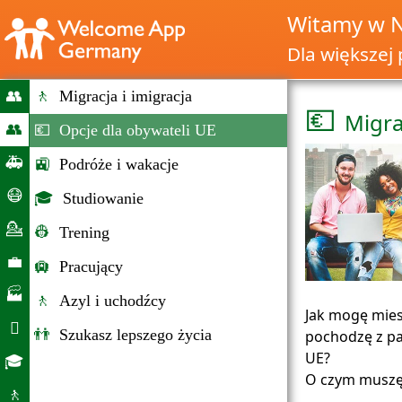
Witamy w 
Dla większej 
👥
🚶
Migracja i imigracja
💶
Migra
Wypuszczenie
👥
💶
Opcje dla obywateli UE
Migracja
🚑
🚉
Podróże i wakacje
i
Nagłe
😷
🎓
Studiowanie
imigracja
wypadki
Pomoc
💁
👷
Trening
w
Doradztwo
💼
🛄
Pracujący
koronie
Rynku
🏭
🚶
Azyl i uchodźcy
pracy
Jak mogę mies
Firmy

👬
Szukasz lepszego życia
pochodzę z p
Codzienne
UE?
🎓
O czym muszę
życie
Szans
🚶