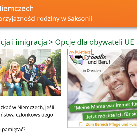
Niemczech
przyjazności rodziny w Saksonii
cja i imigracja > Opcje dla obywateli UE
Wyświetlacz
zkać w Niemczech, jeśli
aństwa członkowskiego
 pamiętać?