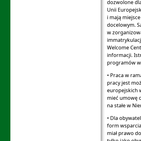
dozwolone dla
Unii Europejsk
i mają miejsce
docelowym. S
w zorganizowa
immatrykulacji
Welcome Cente
informacji. Is
programów wy
• Praca w ram
pracy jest moż
europejskich 
mieć umowę o 
na stałe w Ni
• Dla obywatel
form wsparcia
miał prawo do
tylko jako oby