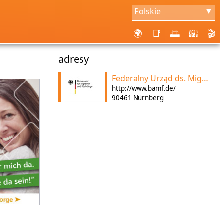
Polskie
▼
🌍
📑
🌅
🌇
🎬
adresy
Federalny Urząd ds. Migracji i Uchodźców
http://www.bamf.de/
90461 Nürnberg