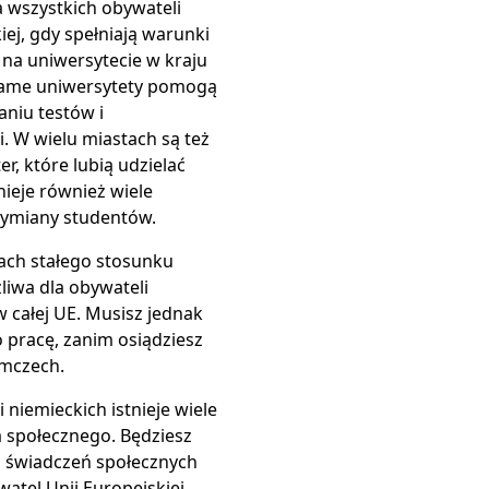
 wszystkich obywateli
iej, gdy spełniają warunki
 na uniwersytecie w kraju
ame uniwersytety pomogą
niu testów i
. W wielu miastach są też
r, które lubią udzielać
tnieje również wiele
miany studentów.
ach stałego stosunku
liwa dla obywateli
w całej UE. Musisz jednak
pracę, zanim osiądziesz
emczech.
i niemieckich istnieje wiele
 społecznego. Będziesz
 świadczeń społecznych
watel Unii Europejskiej,