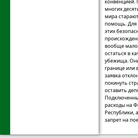
конвенцией. 
многих десят
мира стараю
помощь. Для
этих безопас
происхождени
вообще мало 
остаться в к
убежища. Они
границе или 
заявка откло
покинуть стр
оставить деп
Подключенны
расходы на 
Республики, 
запрет на пое