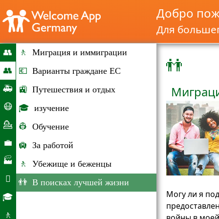
Добро пож
Для большег
👥
🚶
Миграция и иммиграции
👬
запуск
👥
💶
Варианты граждане ЕС
Миграция
🚑
Миграци
🚉
Путешествия и отдых
и
Чрезвычайные
😷
🎓
изучение
иммиграции
ситуации
Корона-
💁
👷
Обучение
Хильфе
Консультирование
💼
🛄
За работой
Рынок
🏭
🚶
Убежище и беженцы
труда
Компании

👬
В поисках лучшей жизни
Повседневная
Могу ли я по
🎓
предоставлен
жизнь
Возможности
🚶
войны в моей