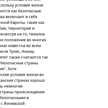
скольку условия жизни
ются как безопасные.
тва включают в себя
чной Европы, такие как
бия, Черногория и
есмотря на то, тяжелое
ое положение во многих
анах известна во всем
исле Тунис, Алжир,
ипет также считаются так
"безопасные страны
я". Хотя
ские условия жизни во
анских странах хорошо
шь немногие
 страны происхождения
ебезопасными в
 с Женевской