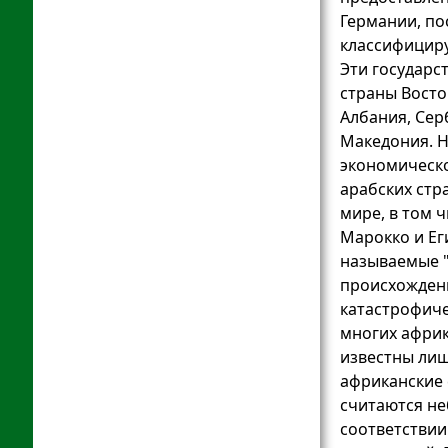
Германии, по
классифициру
Эти государс
страны Восто
Албания, Сер
Македония. Н
экономическ
арабских стр
мире, в том ч
Марокко и Ег
называемые 
происхождени
катастрофиче
многих африк
известны ли
африканские
считаются н
соответствии