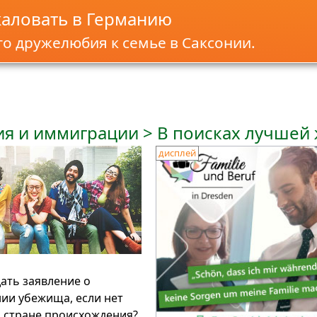
аловать в Германию
о дружелюбия к семье в Саксонии.
я и иммиграции > В поисках лучшей
дисплей
дать заявление о
ии убежища, если нет
 стране происхождения?