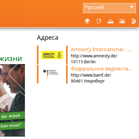
Русский
▼
🌍
📑
🌅
🌇
🎬
Aдреса
Amnesty International - Раздел Федеративной Республики Германия
 жизни
http://www.amnesty.de/
10115 Berlin
Федеральное ведомство по вопросам миграции и беженцев
http://www.bamf.de/
90461 Нюрнберг