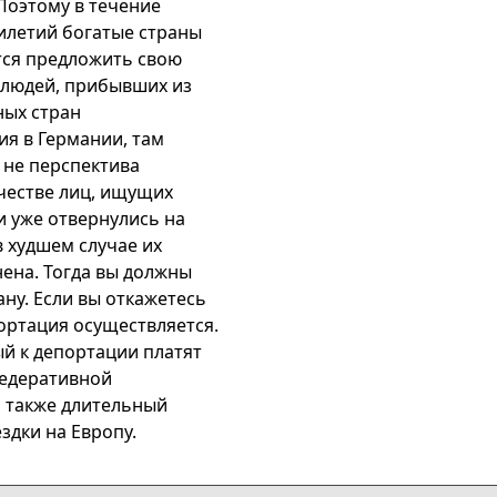
Поэтому в течение
илетий богатые страны
тся предложить свою
 людей, прибывших из
ных стран
я в Германии, там
не перспектива
ачестве лиц, ищущих
 уже отвернулись на
в худшем случае их
нена. Тогда вы должны
ану. Если вы откажетесь
ортация осуществляется.
й к депортации платят
Федеративной
а также длительный
здки на Европу.