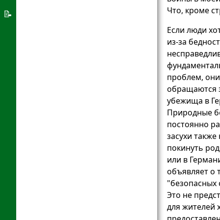
получения
Что, кроме с
Система
📝
образования
предоставления
О
Если люди хо
убежища
из-за беднос
Германии
несправедлив
Добро
фундаментал
App
проблем, они
обращаются 
убежища в Ге
Природные бе
постоянно ра
засухи также
покинуть род
или в Герман
объявляет о 
"безопасных 
Это не предс
для жителей 
предоставлен