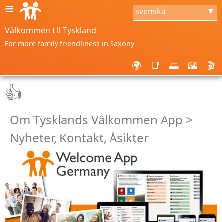
≡
svenska
▼
Välkommen till Tyskland
For more family friendliness in Saxony
🌍
📑
🌅
🌇
🎬
👍
Om Tysklands Välkommen App >
Nyheter, Kontakt, Åsikter