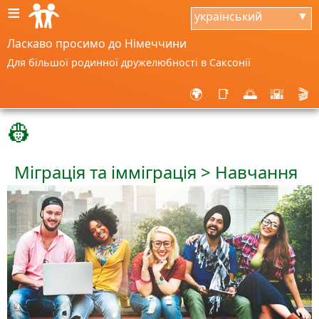
≡
український
▼
Ласкаво просимо до Німеччини
Для більшої родинної дружелюбності в Саксонії
🌍
📑
🌅
🌇
🎬
👷
Міграція та імміграція > Навчання