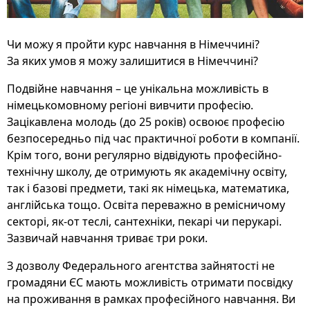
Чи можу я пройти курс навчання в Німеччині?
За яких умов я можу залишитися в Німеччині?
Подвійне навчання – це унікальна можливість в
німецькомовному регіоні вивчити професію.
Зацікавлена ​​молодь (до 25 років) освоює професію
безпосередньо під час практичної роботи в компанії.
Крім того, вони регулярно відвідують професійно-
технічну школу, де отримують як академічну освіту,
так і базові предмети, такі як німецька, математика,
англійська тощо. Освіта переважно в ремісничому
секторі, як-от теслі, сантехніки, пекарі чи перукарі.
Зазвичай навчання триває три роки.
З дозволу Федерального агентства зайнятості не
громадяни ЄС мають можливість отримати посвідку
на проживання в рамках професійного навчання. Ви