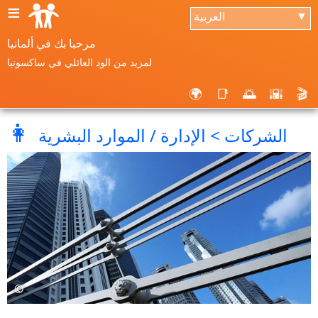
≡
العربية
▼
مرحبا بك في ألمانيا
لمزيد من الود العائلي في ساكسونيا
🌍
📑
🌅
🌇
🎬
👩
الشركات > الإدارة / الموارد البشرية
©