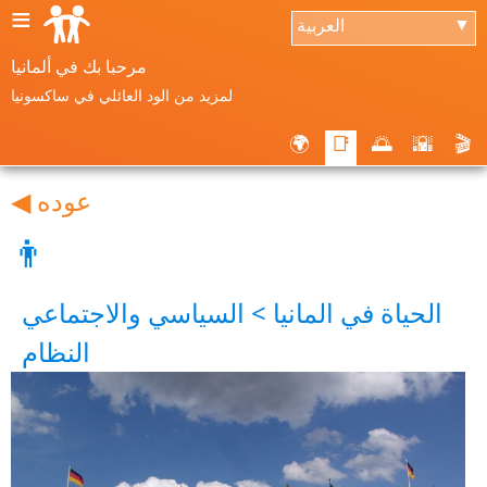
≡
العربية
▼
مرحبا بك في ألمانيا
لمزيد من الود العائلي في ساكسونيا
🌍
📑
🌅
🌇
🎬
◀ عوده
👨
الحياة في المانيا > السياسي والاجتماعي
النظام