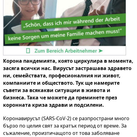
Корона пандемията, която циркулира в момента,
засяга всички нас. Вирусът застрашава здравето
ни, семействата, професионалния ни живот,
компаниите и обществото. Тук ще намерите
съвети за всякакви ситуации в живота и
бизнеса. Така че можете да преминете през
коронната криза здрави и подсилени.
Коронавирусът (SARS-CoV-2) се разпространи много
бързо по целия свят за кратък период от време. За
съжаление, произтичащото от това заболяване