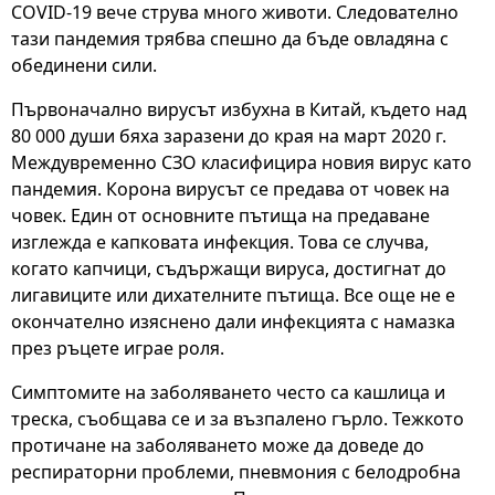
COVID-19 вече струва много животи. Следователно
тази пандемия трябва спешно да бъде овладяна с
обединени сили.
Първоначално вирусът избухна в Китай, където над
80 000 души бяха заразени до края на март 2020 г.
Междувременно СЗО класифицира новия вирус като
пандемия. Корона вирусът се предава от човек на
човек. Един от основните пътища на предаване
изглежда е капковата инфекция. Това се случва,
когато капчици, съдържащи вируса, достигнат до
лигавиците или дихателните пътища. Все още не е
окончателно изяснено дали инфекцията с намазка
през ръцете играе роля.
Симптомите на заболяването често са кашлица и
треска, съобщава се и за възпалено гърло. Тежкото
протичане на заболяването може да доведе до
респираторни проблеми, пневмония с белодробна