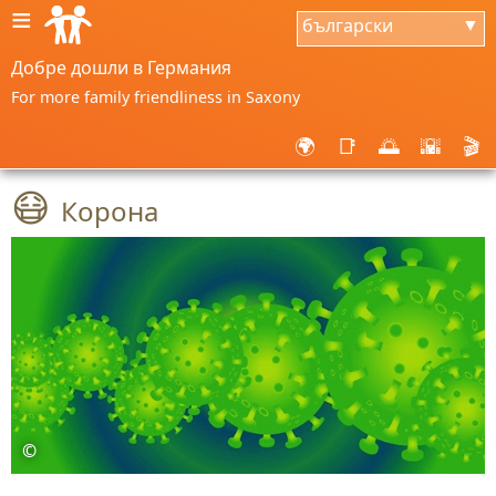
≡
български
▼
Добре дошли в Германия
For more family friendliness in Saxony
🌍
📑
🌅
🌇
🎬
😷
Корона
©