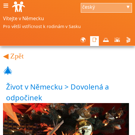
≡
český
▼
Vítejte v Německu
Pro větší vstřícnost k rodinám v Sasku
🌍
📑
🌅
🌇
🎬
◀ Zpět
🎄
Život v Německu > Dovolená a
odpočinek