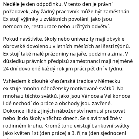
Neděle je den odpočinku. V tento den je právní
požadavek, aby žádný pracovník může být zaměstnán.
Existují výjimky u zvláštních povolání, jako jsou
nemocnice, restaurace nebo určitých odvětví.
Pokud navštívíte, školy nebo univerzity mají obvykle
obrovské dovolenou v letních měsících asi šesti týdnů.
Existují také malé prázdniny na jaře, podzim a zima. V
důsledku právních předpisů zaměstnanci mají nejméně
24 dní dovolené každý rok jim práci pět dní v týdnu.
Vzhledem k dlouhé křesťanská tradice v Německu
existuje mnoho nábožensky motivované svátků. Na
mnoha z těchto svátků, jako jsou Vánoce a Velikonoce
lidé nechodí do práce a obchody jsou zavřené.
Dokonce i lidé z jiných náboženství nemusí pracovat,
nebo jít do školy v těchto dnech. Se slaví tradičně v
rodinném kruhu. Kromě toho existují bankovní svátky
jako květen 1st (den práce) a 3. října (den sjednocení