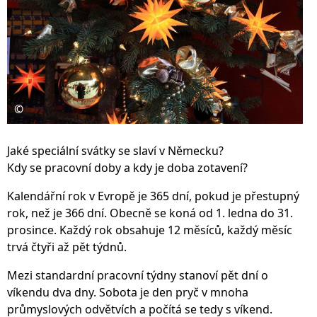
©
Jaké speciální svátky se slaví v Německu?
Kdy se pracovní doby a kdy je doba zotavení?
Kalendářní rok v Evropě je 365 dní, pokud je přestupný
rok, než je 366 dní. Obecně se koná od 1. ledna do 31.
prosince. Každý rok obsahuje 12 měsíců, každý měsíc
trvá čtyři až pět týdnů.
Mezi standardní pracovní týdny stanoví pět dní o
víkendu dva dny. Sobota je den pryč v mnoha
průmyslových odvětvích a počítá se tedy s víkend.