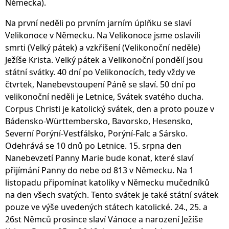
Německa).
Na první neděli po prvním jarním úplňku se slaví
Velikonoce v Německu. Na Velikonoce jsme oslavili
smrti (Velký pátek) a vzkříšení (Velikonoční neděle)
Ježíše Krista. Velký pátek a Velikonoční pondělí jsou
státní svátky. 40 dní po Velikonocích, tedy vždy ve
čtvrtek, Nanebevstoupení Páně se slaví. 50 dní po
velikonoční neděli je Letnice, Svátek svatého ducha.
Corpus Christi je katolický svátek, den a proto pouze v
Bádensko-Württembersko, Bavorsko, Hesensko,
Severní Porýní-Vestfálsko, Porýní-Falc a Sársko.
Odehrává se 10 dnů po Letnice. 15. srpna den
Nanebevzetí Panny Marie bude konat, které slaví
přijímání Panny do nebe od 813 v Německu. Na 1
listopadu připomínat katolíky v Německu mučedníků
na den všech svatých. Tento svátek je také státní svátek
pouze ve výše uvedených státech katolické. 24., 25. a
26st Němců prosince slaví Vánoce a narození Ježíše