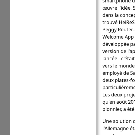
smartphone da
œuvre l'idée, 
dans la concep
trouvé HeiReS®
Peggy Reuter-
Welcome App 
développée pa
version de l'a
lancée - c'éta
vers le monde
employé de Sax
deux plates-f
particulièreme
Les deux proje
qu'en août 20
pionnier, a ét
Une solution 
l'Allemagne ét