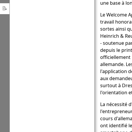
une base à lo
d’éducation
Régime
📝
Le Welcome A
d’asile
L’Allemagne
travail honora
App
sortes ainsi q
bienvenue
Heinrich & Re
- soutenue par
depuis le prin
officiellement 
allemande. Les
l'application 
aux demandeurs
surtout à Dres
l'orientation 
La nécessité d
l'entrepreneur
cours d'allem
ont identifié 