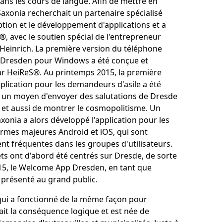
ns les cours de langue. Afin de mettre en
Saxonia recherchait un partenaire spécialisé
tion et le développement d'applications et a
, avec le soutien spécial de l'entrepreneur
Heinrich. La première version du téléphone
Dresden pour Windows a été conçue et
r HeiReS®. Au printemps 2015, la première
pplication pour les demandeurs d'asile a été
it un moyen d'envoyer des salutations de Dresde
 et aussi de montrer le cosmopolitisme. Un
onia a alors développé l'application pour les
ormes majeures Android et iOS, qui sont
nt fréquentes dans les groupes d'utilisateurs.
ts ont d'abord été centrés sur Dresde, de sorte
15, le Welcome App Dresden, en tant que
é présenté au grand public.
qui a fonctionné de la même façon pour
ait la conséquence logique et est née de