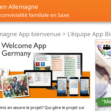
 en Allemagne
convivialité familiale en Saxe
emagne App bienvenue > L'équipe App B
Écran d'af
 mis en œuvre le projet? Qui gère le projet sur