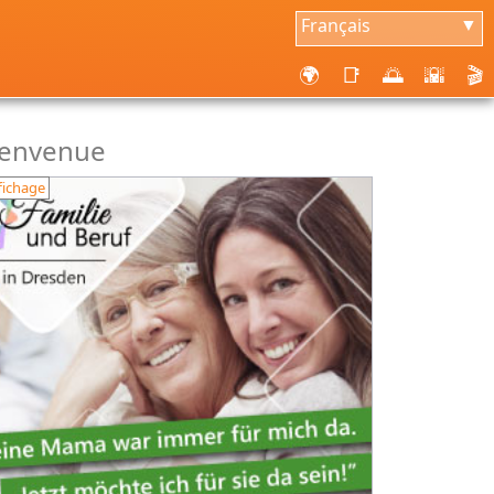
Français
▼
🌍
📑
🌅
🌇
🎬
ienvenue
fichage