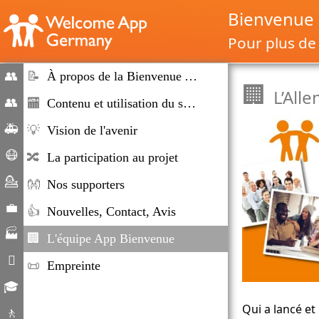
Bienvenue
Pour plus de 
👥
📝
À propos de la Bienvenue App Allemagne
🏢
L’All
mise
👥
🏧
Contenu et utilisation du système
sur
Migration
🚑
💡
Vision de l'avenir
le
et
Situations
😷
marché
🔀
La participation au projet
immigration
d’urgence
Corona-
💁
👐
Nos supporters
Hilfe
Counseling
💼
👍
Nouvelles, Contact, Avis
Marché
🏭
🏢
L'équipe App Bienvenue
du
Entreprises

📜
Empreinte
travail
Vie
🎓
quotidienne
Possibilités
Qui a lancé et
🚶