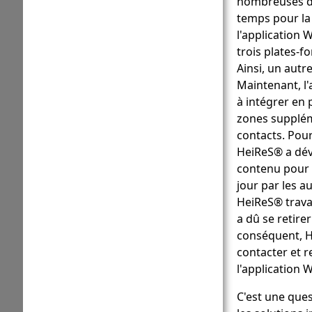
nombreuses dem
temps pour la 
l'application
trois plates-f
Ainsi, un aut
Maintenant, l'
à intégrer en
zones supplém
contacts. Pour
HeiReS® a dév
contenu pour g
jour par les a
HeiReS® travai
a dû se retire
conséquent, H
contacter et 
l'application
C'est une ques