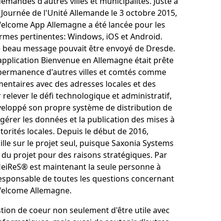
andes d'autres villes et municipalités. Juste à
Journée de l'Unité Allemande le 3 octobre 2015,
 Welcome App Allemagne a été lancée pour les
ormes pertinentes: Windows, iOS et Android.
re beau message pouvait être envoyé de Dresde.
application Bienvenue en Allemagne était prête
 permanence d'autres villes et comtés comme
entaires avec des adresses locales et des
 relever le défi technologique et administratif,
eloppé son propre système de distribution de
érer les données et la publication des mises à
utorités locales. Depuis le début de 2016,
lle sur le projet seul, puisque Saxonia Systems
r du projet pour des raisons stratégiques. Par
eiReS® est maintenant la seule personne à
responsable de toutes les questions concernant
 Welcome Allemagne.
tion de coeur non seulement d'être utile avec