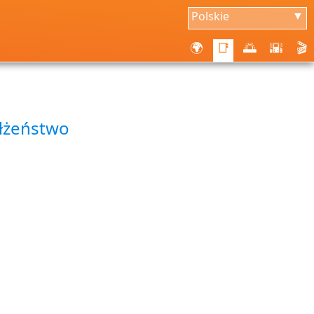
Polskie
▼
🌍
📑
🌅
🌇
🎬
ałżeństwo