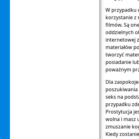
W przypadku o
korzystanie z
filmów. Są on
oddzielnych o
internetowej
materiałów po
tworzyć materi
posiadanie lu
poważnym pr
Dla zaspokoje
poszukiwania 
seks na podsta
przypadku zde
Prostytucja je
wolna i masz 
zmuszanie kog
Kiedy zostani