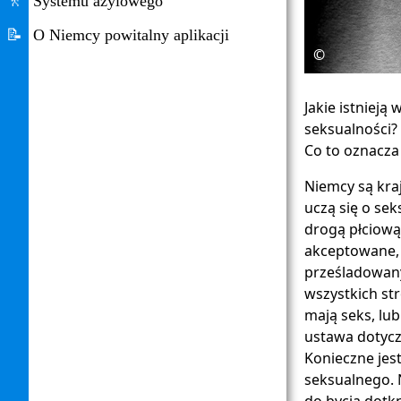
🚶
Systemu azylowego
📝
O Niemcy powitalny aplikacji
©
Jakie istnieją
seksualności?
Co to oznacza
Niemcy są kra
uczą się o se
drogą płciową 
akceptowane, o
prześladowany
wszystkich str
mają seks, lub
ustawa dotycz
Konieczne je
seksualnego. 
do bycia dotkn