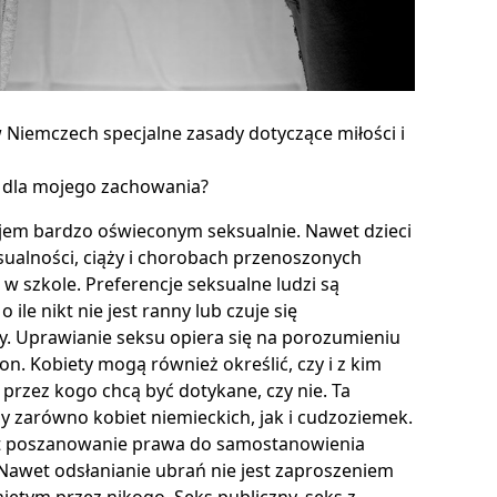
 w Niemczech specjalne zasady dotyczące miłości i
 dla mojego zachowania?
jem bardzo oświeconym seksualnie. Nawet dzieci
ksualności, ciąży i chorobach przenoszonych
w szkole. Preferencje seksualne ludzi są
 ile nikt nie jest ranny lub czuje się
. Uprawianie seksu opiera się na porozumieniu
on. Kobiety mogą również określić, czy i z kim
 przez kogo chcą być dotykane, czy nie. Ta
y zarówno kobiet niemieckich, jak i cudzoziemek.
st poszanowanie prawa do samostanowienia
Nawet odsłanianie ubrań nie jest zaproszeniem
iętym przez nikogo. Seks publiczny, seks z