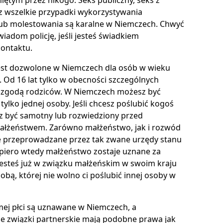
az wszelkie przypadki wykorzystywania
ub molestowania są karalne w Niemczech. Chwyć
wiadom policję, jeśli jesteś świadkiem
ontaktu.
est dozwolone w Niemczech dla osób w wieku
. Od 16 lat tylko w obecności szczególnych
 zgodą rodziców. W Niemczech możesz być
ylko jednej osoby. Jeśli chcesz poślubić kogoś
z być samotny lub rozwiedziony przed
łżeństwem. Zarówno małżeństwo, jak i rozwód
ie przeprowadzane przez tak zwane urzędy stanu
piero wtedy małżeństwo zostaje uznane za
i jesteś już w związku małżeńskim w swoim kraju
obą, której nie wolno ci poślubić innej osoby w
amej płci są uznawane w Niemczech, a
e związki partnerskie mają podobne prawa jak