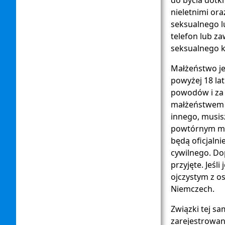
nieletnimi or
seksualnego l
telefon lub za
seksualnego k
Małżeństwo j
powyżej 18 lat
powodów i za
małżeństwem t
innego, musis
powtórnym ma
będą oficjaln
cywilnego. Do
przyjęte. Jeśl
ojczystym z os
Niemczech.
Związki tej s
zarejestrowan