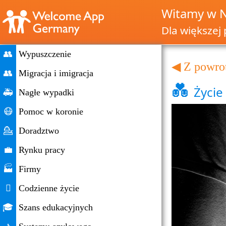
Witamy w 
Dla większej 
👥
Wypuszczenie
◀ Z powro
👥
Migracja i imigracja
💑
Życie
🚑
Nagłe wypadki
😷
Pomoc w koronie
💁
Doradztwo
💼
Rynku pracy
🏭
Firmy

Codzienne życie
🎓
Szans edukacyjnych