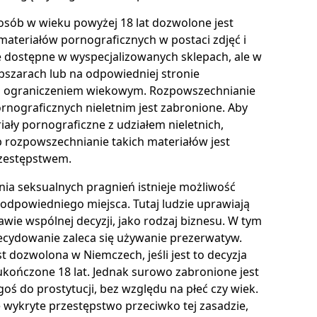
sób w wieku powyżej 18 lat dozwolone jest
 materiałów pornograficznych w postaci zdjęć i
e dostępne w wyspecjalizowanych sklepach, ale w
bszarach lub na odpowiedniej stronie
 z ograniczeniem wiekowym. Rozpowszechnianie
rnograficznych nieletnim jest zabronione. Aby
ały pornograficzne z udziałem nieletnich,
b rozpowszechnianie takich materiałów jest
zestępstwem.
nia seksualnych pragnień istnieje możliwość
odpowiedniego miejsca. Tutaj ludzie uprawiają
wie wspólnej decyzji, jako rodzaj biznesu. W tym
cydowanie zaleca się używanie prezerwatyw.
st dozwolona w Niemczech, jeśli jest to decyzja
ukończone 18 lat. Jednak surowo zabronione jest
oś do prostytucji, bez względu na płeć czy wiek.
e wykryte przestępstwo przeciwko tej zasadzie,