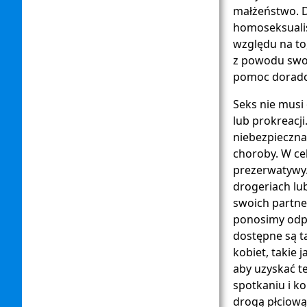
małżeństwo. D
homoseksualis
względu na to,
z powodu swoj
pomoc doradcó
Seks nie musi
lub prokreacj
niebezpieczna
choroby. W ce
prezerwatywy
drogeriach lub
swoich partne
ponosimy odpo
dostępne są t
kobiet, takie 
aby uzyskać 
spotkaniu i k
drogą płciową