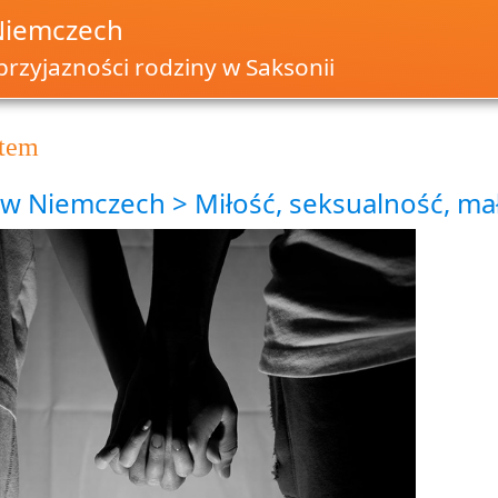
Niemczech
przyjazności rodziny w Saksonii
tem
 w Niemczech > Miłość, seksualność, m