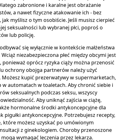
latego zabronione i karalne jest obrażanie
tów, a nawet fizyczne atakowanie ich - bez
 jak myślisz o tym osobiście. Jeśli musisz cierpieć
ej seksualności lub wybranej płci, poproś o
w lub policję.
 odbywać się wyłącznie w kontekście małżeństwa
i. Wciąż niezabezpieczona płeć między obcymi jest
, ponieważ oprócz ryzyka ciąży można przenosić
lu ochrony obojga partnerów należy użyć
. Możesz kupić prezerwatywy w supermarketach,
 w automatach w toaletach. Aby chronić siebie i
rów seksualnych podczas seksu, wszyscy
wiedzialność. Aby uniknąć zajścia w ciążę,
akże hormonalne środki antykoncepcyjne dla
jak pigułki antykoncepcyjne. Potrzebujesz recepty,
te, które możesz uzyskać po umówionym
onsultacji z ginekologiem. Choroby przenoszone
 mogą wymagać leczenia przez lekarza.