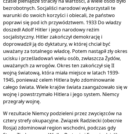
czasie pieniądze straciły na wartości, a wiele osób było
bezrobotnych. Socjaliści narodowi wykorzystali te
warunki do swoich korzyści i obiecali, że państwo
poprawi się pod ich przywództwem. 1933 Do władzy
doszedł Adolf Hitler i jego narodowy reżim
socjalistyczny. Hitler zakończył demokrację i
doprowadził ją do dyktatury, w której chciał być
uważany za totalnego władcę. Potem nastąpił zły okres
ucisku i prześladowań wielu osób, zwłaszcza Żydów,
uważanych za wrogów. Okres ten zakończył się II
wojną światową, która miała miejsce w latach 1939-
1945, ponieważ celem Hitlera było zdominowanie
całego świata. Wiele krajów świata zaangażowało się w
wojnę i powstrzymało Hitlera i jego system. Niemcy
przegrały wojnę.
W rezultacie Niemcy podzieleni przez zwycięzców na
cztery strefy okupacyjne. Związek Radziecki (obecnie
Rosja) zdominował region wschodni, podczas gdy