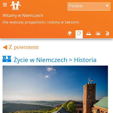
≡
Polskie
▼
Witamy w Niemczech
Dla większej przyjazności rodziny w Saksonii
🌍
📑
🌅
🌇
🎬
◀ Z powrotem
🏰
Życie w Niemczech > Historia