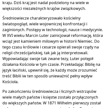
kraju. Dziś kraj jest nadal podzielony na wiele w
większości niezależnych krajów związkowych.
Średniowiecze charakteryzowało kościelny
światopogląd, wiele wojowniczej konfrontacji i
zaginionych. Postępy w technologii, nauce i medycynie.
W XVI wieku Marcin Luter zainicjował reformację, która
wciąż jest kamieniem milowym w historii Niemiec. Do
tego czasu królowie i cesarze opierali swoje rządy na
religii chrześcijańskiej, tak jak ją interpretowali.
Wypowiadając swoje tak zwane tezy, Luter potępił
działania Kościoła w tym czasie. Przekładając Biblię na
język łaciński, upewnił się, że każdy może zrozumieć
treść Biblii iw ten sposób unieważnić pełny wpływ
Kościoła.
Po zakończeniu średniowiecza i licznych wstrząsów
wiele małych państw i księstw zostało przyłączonych
do większych państw. W 1871 Wilhelm pierwszy został