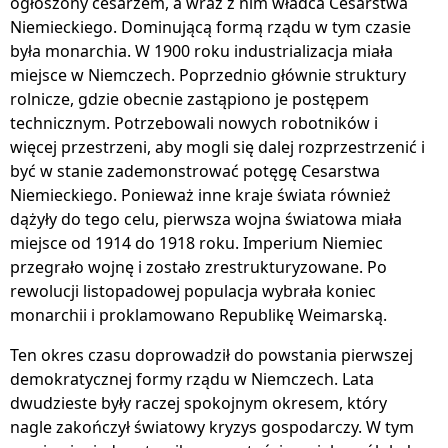
ogłoszony cesarzem, a wraz z nim władca Cesarstwa
Niemieckiego. Dominującą formą rządu w tym czasie
była monarchia. W 1900 roku industrializacja miała
miejsce w Niemczech. Poprzednio głównie struktury
rolnicze, gdzie obecnie zastąpiono je postępem
technicznym. Potrzebowali nowych robotników i
więcej przestrzeni, aby mogli się dalej rozprzestrzenić i
być w stanie zademonstrować potęgę Cesarstwa
Niemieckiego. Ponieważ inne kraje świata również
dążyły do ​​tego celu, pierwsza wojna światowa miała
miejsce od 1914 do 1918 roku. Imperium Niemiec
przegrało wojnę i zostało zrestrukturyzowane. Po
rewolucji listopadowej populacja wybrała koniec
monarchii i proklamowano Republikę Weimarską.
Ten okres czasu doprowadził do powstania pierwszej
demokratycznej formy rządu w Niemczech. Lata
dwudzieste były raczej spokojnym okresem, który
nagle zakończył światowy kryzys gospodarczy. W tym