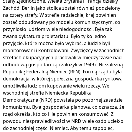
Stany Zjednoczone, Wielka Brytania i Francja dzieliły
Zachód. Berlin jako stolica został również podzielony
na cztery strefy. W strefie radzieckiej kraj powinien
zostać odbudowany po modelu komunistycznym, co
przyniosło ludziom wiele niedogodności. Była tak
zwana dyktatura proletariatu. Było tylko jedno
przyjęcie, które można było wybrać, a ludzie byli
monitorowani i kontrolowani. Zwycięzcy w zachodnich
strefach okupacyjnych pracowali w międzyczasie nad
odbudową gospodarczą i założyli w 1949 r. Niezależną
Republikę Federalną Niemiec (RFN). Formą rządu była
demokracja, w której społeczna gospodarka rynkowa
umożliwiła ludziom kupowanie wielu rzeczy. We
wschodniej strefie Niemiecka Republika
Demokratyczna (NRD) powstała po pozornej zasadzie
komunizmu. Była gospodarka planowa, co oznacza, że ​​
rząd określa, kto co i ile powinien konsumować. Z
powodu niesprawiedliwości w NRD wiele osób uciekło
do zachodniej części Niemiec. Aby temu zapobiec,