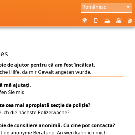
Românesc
▼
🌍
📑
🌅
🌇
🎬
ses
ie de ajutor pentru că am fost încălcat.
che Hilfe, da mir Gewalt angetan wurde.
ă mă ajutați.
fen Sie mir.
e cea mai apropiată secţie de poliție?
 ich die nächste Polizeiwache?
ie de consiliere anonimă. Cu cine pot contacta?
ötige anonyme Beratung. An wen kann ich mich