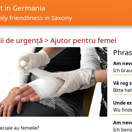
it in Germania
ly friendliness in Saxony
ţii de urgenţă > Ajutor pentru femei
Phra
Am nevo
Ich brau
Vă rog s
Bitte hel
Unde est
Wo finde
Am nevo
eciale au femeile?
Ich ben