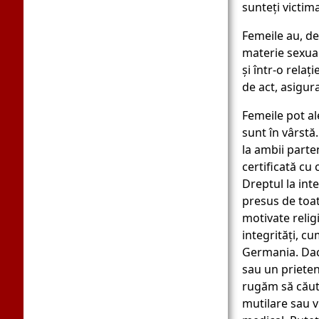
sunteți victim
Femeile au, de
materie sexual
și într-o relaț
de act, asigura
Femeile pot al
sunt în vârstă
la ambii parten
certificată cu 
Dreptul la inte
presus de toat
motivate religi
integrități, cu
Germania. Dac
sau un prieten 
rugăm să căuta
mutilare sau v