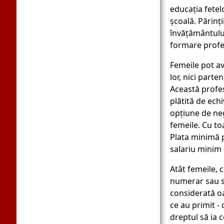
educația fetel
școală. Părinți
învățământului
formare profes
Femeile pot av
lor, nici parte
Această profes
plătită de ech
opțiune de neg
femeile. Cu to
Plata minimă 
salariu minim d
Atât femeile, c
numerar sau s
considerată o
ce au primit -
dreptul să ia 