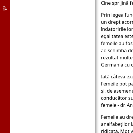
Cine sprijină f
educaţionale
Sistemul
📝
Prin legea fun
de
Despre
un drept acord
azil
Germania
îndatoririle lo
App
egalitatea est
bine
femeile au fos
ao schimba de l
ati
rezultat multe
venit
Germania cu o
Iată câteva ex
Femeile pot par
și, de asemenea
conducător su
femeie - dr. A
Femeile au dre
analfabeților 
ridicată. Motiv