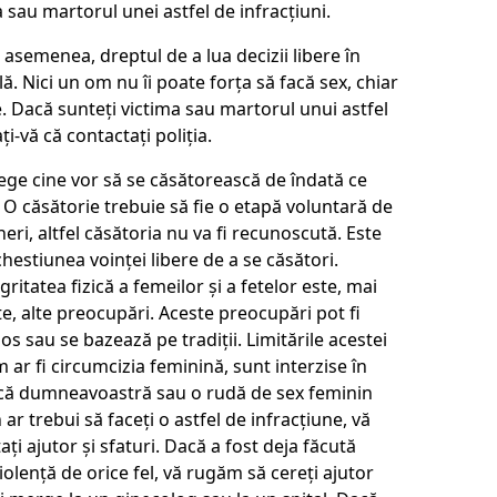
a sau martorul unei astfel de infracțiuni.
 asemenea, dreptul de a lua decizii libere în
ă. Nici un om nu îi poate forța să facă sex, chiar
ie. Dacă sunteți victima sau martorul unui astfel
ți-vă că contactați poliția.
ege cine vor să se căsătorească de îndată ce
. O căsătorie trebuie să fie o etapă voluntară de
eri, altfel căsătoria nu va fi recunoscută. Este
chestiunea voinței libere de a se căsători.
gritatea fizică a femeilor și a fetelor este, mai
e, alte preocupări. Aceste preocupări pot fi
os sau se bazează pe tradiții. Limitările acestei
m ar fi circumcizia feminină, sunt interzise în
ă dumneavoastră sau o rudă de sex feminin
ar trebui să faceți o astfel de infracțiune, vă
ți ajutor și sfaturi. Dacă a fost deja făcută
iolență de orice fel, vă rugăm să cereți ajutor