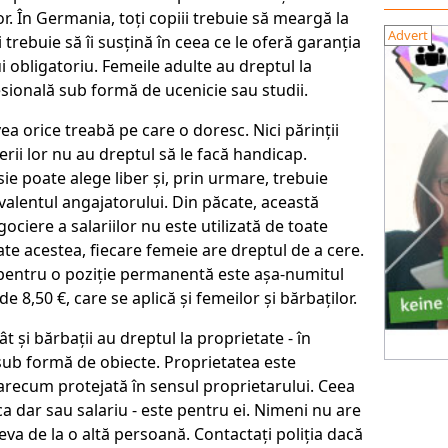
or. În Germania, toți copiii trebuie să meargă la
Advert
i trebuie să îi susțină în ceea ce le oferă garanția
 obligatoriu. Femeile adulte au dreptul la
ională sub formă de ucenicie sau studii.
ea orice treabă pe care o doresc. Nici părinții
nerii lor nu au dreptul să le facă handicap.
ie poate alege liber și, prin urmare, trebuie
ivalentul angajatorului. Din păcate, această
ociere a salariilor nu este utilizată de toate
ate acestea, fiecare femeie are dreptul de a cere.
pentru o poziție permanentă este așa-numitul
e 8,50 €, care se aplică și femeilor și bărbaților.
ât și bărbații au dreptul la proprietate - în
ub formă de obiecte. Proprietatea este
arecum protejată în sensul proprietarului. Ceea
 ca dar sau salariu - este pentru ei. Nimeni nu are
ceva de la o altă persoană. Contactați poliția dacă