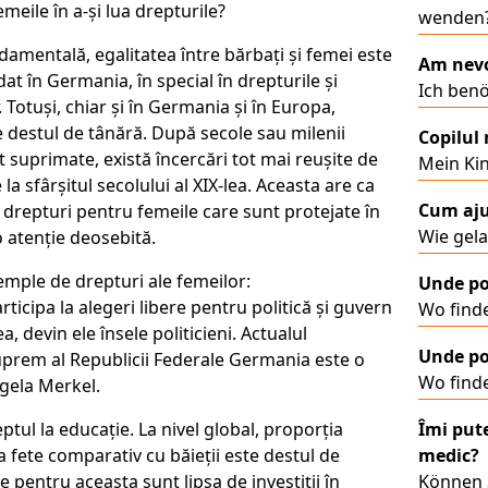
emeile în a-și lua drepturile?
wenden
damentală, egalitatea între bărbați și femei este
Am nevo
at în Germania, în special în drepturile și
Ich benö
r. Totuși, chiar și în Germania și în Europa,
e destul de tânără. După secole sau milenii
Copilul
t suprimate, există încercări tot mai reușite de
Mein Kin
a sfârșitul secolului al XIX-lea. Aceasta are ca
Cum aju
 drepturi pentru femeile care sunt protejate în
Wie gel
 atenție deosebită.
emple de drepturi ale femeilor:
Unde po
ticipa la alegeri libere pentru politică și guvern
Wo finde
, devin ele însele politicieni. Actualul
Unde po
prem al Republicii Federale Germania este o
Wo finde
ngela Merkel.
ptul la educație. La nivel global, proporția
Îmi pute
la fete comparativ cu băieții este destul de
medic?
e pentru aceasta sunt lipsa de investiții în
Können S