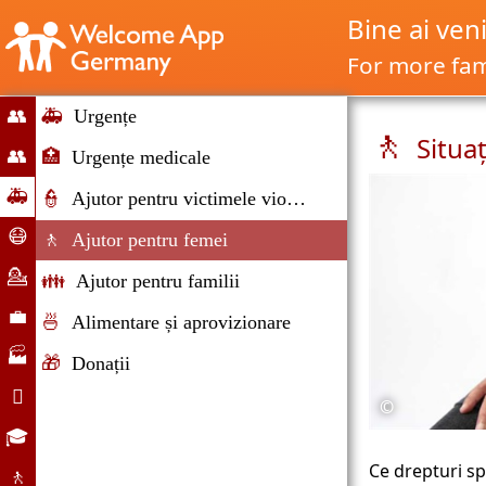
Bine ai ven
For more fami
👥
🚑
Urgențe
🚶
Situa
Home
👥
🏥
Urgențe medicale
Migrație
🚑
👮
Ajutor pentru victimele violenței
și
Situaţii
😷
🚶
Ajutor pentru femei
imigrație
de
Ajutor
💁
👪
Ajutor pentru familii
urgenţă
Corona
Consiliere
💼
🍜
Alimentare și aprovizionare
Piaţa
🏭
🎁
Donații
forţei
Companii

©
de
Viaţa
🎓
muncă
cotidiană
Oportunităţile
Ce drepturi sp
🚶