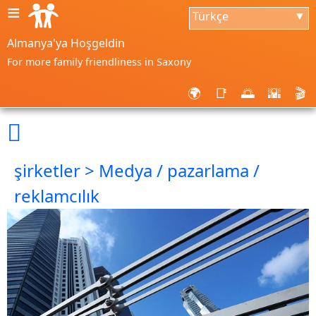
≡
Türkçe
▼
Almanya'ya Hoşgeldin
For more family friendliness in Saxony
🌍
📑
🌅
🌇
🎬

şirketler > Medya / pazarlama /
reklamcılık