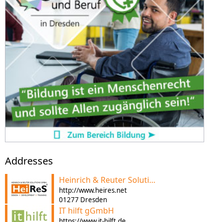
Addresses
Heinrich & Reuter Solutions GmbH
http://www.heires.net
01277 Dresden
IT hilft gGmbH
https://www.it-hilft.de