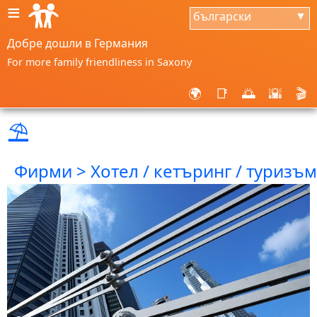
≡
български
▼
Добре дошли в Германия
For more family friendliness in Saxony
🌍
📑
🌅
🌇
🎬
⛱
Фирми > Хотел / кетъринг / туризъм