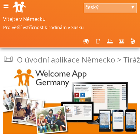
≡
český
▼
Vítejte v Německu
Pro větší vstřícnost k rodinám v Sasku
🌍
📑
🌅
🌇
🎬
📜
O úvodní aplikace Německo > Tiráž