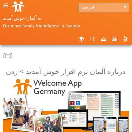
≡
فارسی
▼
به آلمان خوش آمدید
For more family friendliness in Saxony
🌍
📑
🌅
🌇
🎬
📜
درباره آلمان نرم افزار خوش آمدید > زدن