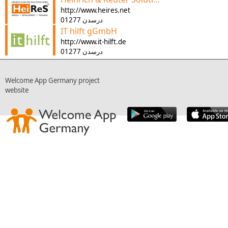
http://www.heires.net
01277 درسدن
IT hilft gGmbH
http://www.it-hilft.de
01277 درسدن
Welcome App Germany project
website