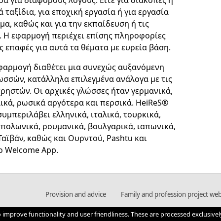
 ταξίδια, για εποχική εργασία ή για εργασία
α, καθώς και για την εκπαίδευση ή τις
. Η εφαρμογή περιέχει επίσης πληροφορίες
ές επαφές για αυτά τα θέματα με ευρεία βάση.
εφαρμογή διαθέτει μια συνεχώς αυξανόμενη
ωσσών, κατάλληλα επιλεγμένα ανάλογα με τις
χρηστών. Οι αρχικές γλώσσες ήταν γερμανικά,
λικά, ρωσικά αργότερα και περσικά. HeiReS®
συμπεριλάβει ελληνικά, ιταλικά, τουρκικά,
 πολωνικά, ρουμανικά, βουλγαρικά, ιαπωνικά,
 Ταϊβάν, καθώς και Ουρντού, Pashtu και
το Welcome App.
Provision and advice
Family and profession project web
o improve functionality and user friendliness. These are processed exclusivel