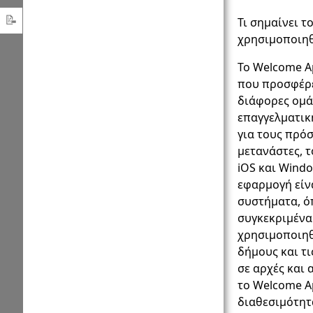
ευκαιρίες
Συστήματος
📝
Τι σημαίνει 
ασύλου
χρησιμοποιηθ
Σχετικά
με
Το Welcome Ap
την
που προσφέρε
Γερμανία
διάφορες ομά
επαγγελματικ
Καλώς
για τους πρόσ
App
μετανάστες, τ
iOS και Windo
εφαρμογή είν
συστήματα, ό
συγκεκριμένα 
χρησιμοποιηθ
δήμους και τι
σε αρχές και
το Welcome A
διαθεσιμότητ