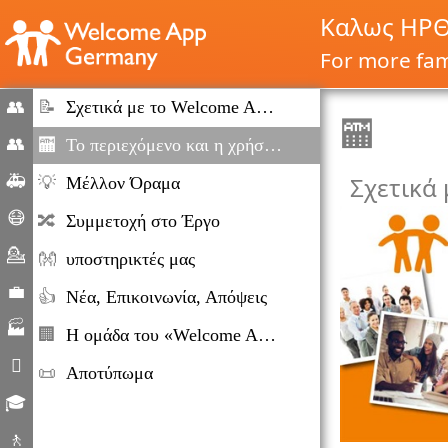
Καλως ΗΡΘ
For more fami
👥
📝
Σχετικά με το Welcome App Γερμανία
🏧
Home
👥
🏧
Το περιεχόμενο και η χρήση του συστήματος
Μετανάστευση
🚑
Σχετικά
💡
Μέλλον Όραμα
και
Καταστάσεις
😷
🔀
Συμμετοχή στο Έργο
Μετανάστευσης
έκτακτης
Corona
💁
👐
υποστηρικτές μας
ανάγκης
βοήθεια
Παροχή
💼
👍
Νέα, Επικοινωνία, Απόψεις
συμβουλών
Αγορά
🏭
🏢
Η ομάδα του «Welcome App»
εργασίας
Εταιρείες

📜
Αποτύπωμα
Καθημερινή
🎓
ζωή
Εκπαιδευτικές
🚶