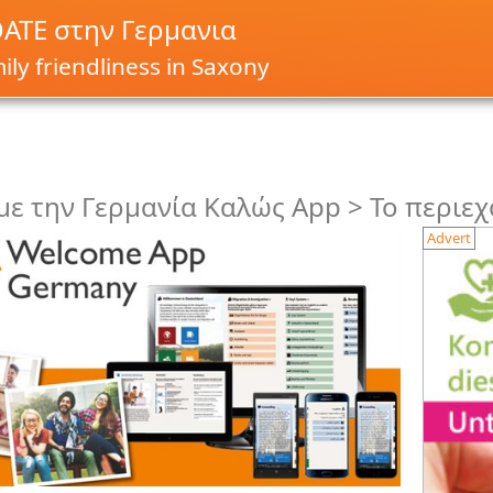
ΑΤΕ στην Γερμανια
ly friendliness in Saxony
 με την Γερμανία Καλώς App > Το περιε
Advert