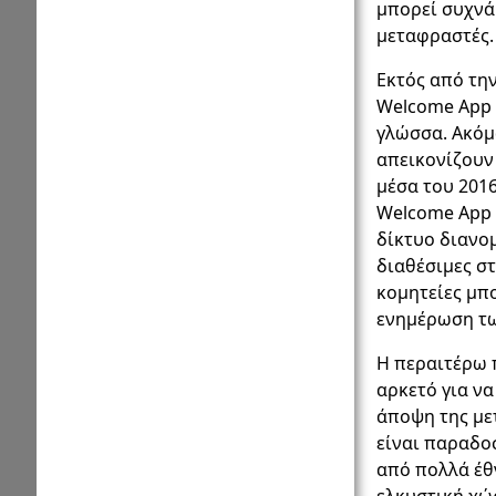
μπορεί συχνά
μεταφραστές.
Εκτός από τη
Welcome App 
γλώσσα. Ακόμ
απεικονίζουν
μέσα του 2016
Welcome App 
δίκτυο διανο
διαθέσιμες στ
κομητείες μπ
ενημέρωση τω
Η περαιτέρω π
αρκετό για να
άποψη της με
είναι παραδο
από πολλά έθν
ελκυστική χώρ