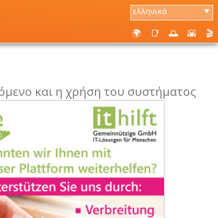
ελληνικά
▼
🌍
📑
🌅
🌇
🎬
χόμενο και η χρήση του συστήματος