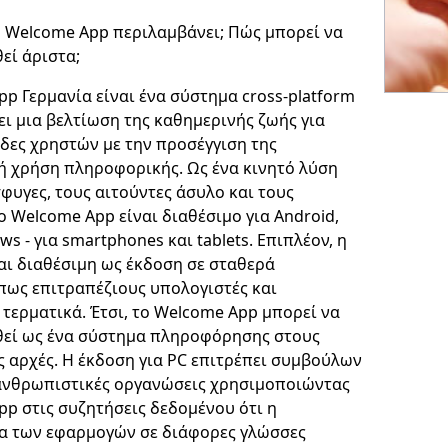
το Welcome App περιλαμβάνει; Πώς μπορεί να
εί άριστα;
p Γερμανία είναι ένα σύστημα cross-platform
ι μια βελτίωση της καθημερινής ζωής για
δες χρηστών με την προσέγγιση της
ή χρήση πληροφορικής. Ως ένα κινητό λύση
φυγες, τους αιτούντες άσυλο και τους
ο Welcome App είναι διαθέσιμο για Android,
ws - για smartphones και tablets. Επιπλέον, η
αι διαθέσιμη ως έκδοση σε σταθερά
πως επιτραπέζιους υπολογιστές και
τερματικά. Έτσι, το Welcome App μπορεί να
εί ως ένα σύστημα πληροφόρησης στους
ς αρχές. Η έκδοση για PC επιτρέπει συμβούλων
 ανθρωπιστικές οργανώσεις χρησιμοποιώντας
pp στις συζητήσεις δεδομένου ότι η
α των εφαρμογών σε διάφορες γλώσσες