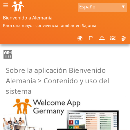
≡
Español
▼
Bienvenido a Alemania
Para una mayor convivencia familiar en Sajonia
🌍
📑
🌅
🌇
🎬
🏧
Sobre la aplicación Bienvenido
Alemania > Contenido y uso del
sistema