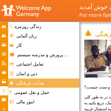
ن خوش آمدید
For more fami
زندگی روزمره

👥
🎄
رهنگی
Home
👥
زبان آلمانی
💬
مهاجرت
🚑
کار
🛄
و
شرایط
😷
آموزش و پرورش و مدرسه سیستم
🎓
مهاجرت
اضطراری
کمک
💁
تعامل اجتماعی
👬
کرونا
مشاوره
💼
دین و ایمان
💒
بازار
🏭
هدایت فرهنگی
🎄
کار
ی و سنت چیست؟
شرکت

حمل و نقل عمومی
🚏
 در به طور کلی
زندگی
🎓
امور مالی
💶
ک، دریغ نکنید به
روزانه
فرصت
 استقبال غریبه
🚶