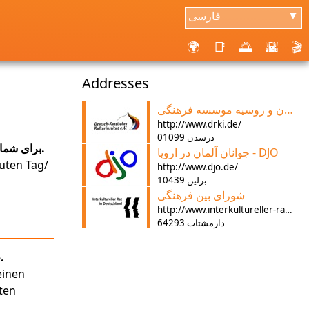
فارسی
▼
🌍
📑
🌅
🌇
🎬
Addresses
آلمان و روسیه موسسه فرهنگی
http://www.drki.de/
01099 درسدن
برای شما آرزو دارم یک شب خوب صبح خوب.
جوانان آلمان در اروپا - DJO
uten Tag/
http://www.djo.de/
10439 برلین
شورای بین فرهنگی
http://www.interkultureller-rat.de/
64293 دارمشتات
خوب روز/صبح/عصر را داشته باشد.
einen
ten