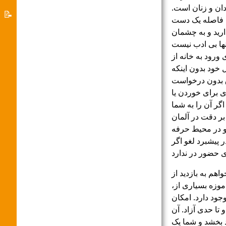
های
ردان و زنان است.
سیستم
📝
ل فاصله یک دست
آموزشی
پناهندگی
درباره
ارید و به چشمان
آلمان
نها بی ادب نیست
ورود به خانه از
نرم
ل خود بدون اینکه
افزار
اق بدون درخواست
خوش
زی برای خوردن یا
آمدید
گر آن را به شما
بر دقت در آلمان
و در محیط حرفه
 پیشبرد لغو اگر
اهم به بازدید از
موزه بسیاری از،
وجود دارد. امکان
 تا حدی آزاد. آن
د بخشد و شما یک