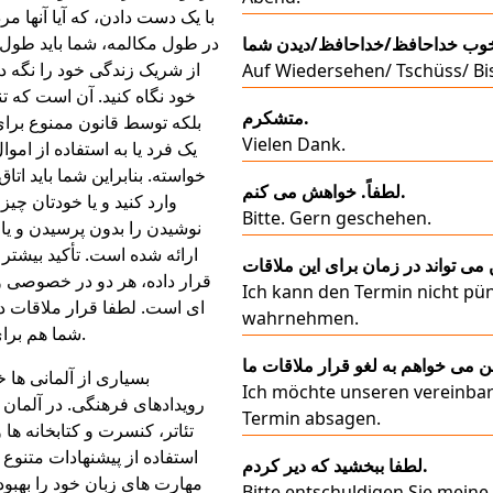
با یک دست دادن، که آیا آنها م
در طول مکالمه، شما باید طو
از شریک زندگی خود را نگه د
Auf Wiedersehen/ Tschüss/ Bis
خود نگاه کنید. آن است که ت
متشکرم.
بلکه توسط قانون ممنوع برای 
Vielen Dank.
یک فرد یا به استفاده از اموا
خواسته. بنابراین شما باید ات
لطفاً. خواهش می کنم.
وارد کنید و یا خودتان چی
Bitte. Gern geschehen.
نوشیدن را بدون پرسیدن و یا ا
ارائه شده است. تأکید بیشتر 
قرار داده، هر دو در خصوصی 
Ich kann den Termin nicht pün
ای است. لطفا قرار ملاقات در
wahrnehmen.
شما هم برای حضور در ندارد.
بسیاری از آلمانی ها خو
Ich möchte unseren vereinba
رویدادهای فرهنگی. در آلمان 
Termin absagen.
تئاتر، کنسرت و کتابخانه ها 
استفاده از پیشنهادات متنوع و
لطفا ببخشید که دیر کردم.
مهارت های زبان خود را بهبو
Bitte entschuldigen Sie meine