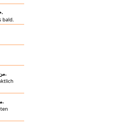
خوب خداحافظ/خداحافظ/دیدن شما.
 bald.
من می تواند در زمان برای این ملاقات.
ktlich
من می خواهم به لغو قرار ملاقات ما.
rten