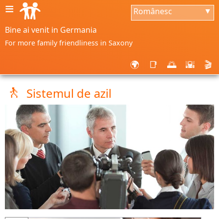
≡
Românesc
▼
Bine ai venit in Germania
For more family friendliness in Saxony
🌍
📑
🌅
🌇
🎬
🚶
Sistemul de azil