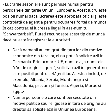
• Lucrările sezoniere sunt permise numai pentru
persoanele din țările Uniunii Europene. Acest lucru este
posibil numai dacă lucrarea este aprobată oficial și este
controlată de agenția pentru ocuparea forței de muncă.
În caz contrar, ei lucrează ilegal în așa-numitul
"Schwarzarbeit". Puteți recunoaște acest tip de muncă
dacă nu este înregistrat la autorități.
Dacă oamenii au emigrat din țara lor din motive
economice din țara lor, ei nu pot să solicite azil în
Germania. Prin urmare, UE, numite așa-numitele
"țări de origine sigure", solicitau azil în general, nu
este posibil pentru cetățenii lor. Acestea includ, de
exemplu, Albania, Serbia, Muntenegru și
Macedonia, precum și Tunisia, Algeria, Maroc și
Egipt.<
Numai persoanele care sunt persecutate din
motive politice sau religioase în țara de origine au
dreptul să solicite azil în Uniunea Europeană.