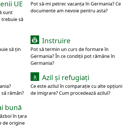
enii UE
Pot să-mi petrec vacanța în Germania? Ce
documente am nevoie pentru asta?
ă sunt
 trebuie să
Instruire
👷
uie să țin
Pot să termin un curs de formare în
Germania? În ce condiții pot rămâne în
Germania?
Azil și refugiați
🚶
mania?
Ce este azilul în comparație cu alte opțiuni
s să rămân?
de imigrare? Cum procedează azilul?
ai bună
război în țara
e de origine