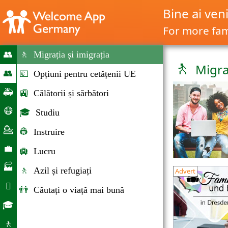
Bine ai ven
For more fami
👥
🚶
Migrația și imigrația
🚶
Migraț
Home
👥
💶
Opțiuni pentru cetățenii UE
Migrație
🚑
🚉
Călătorii și sărbători
și
Situaţii
😷
🎓
Studiu
imigrație
de
Ajutor
💁
👷
Instruire
urgenţă
Corona
Consiliere
💼
🛄
Lucru
Piaţa
🏭
🚶
Azil și refugiați
Advert
forţei
Companii

👬
Căutați o viață mai bună
de
Viaţa
🎓
muncă
cotidiană
Oportunităţile
🚶