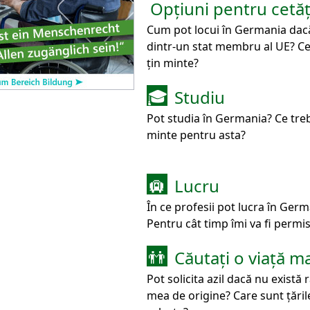
Opțiuni pentru cetăț
Cum pot locui în Germania dac
dintr-un stat membru al UE? Ce
țin minte?
Studiu
🎓
Pot studia în Germania? Ce treb
minte pentru asta?
Lucru
🛄
În ce profesii pot lucra în Ger
Pentru cât timp îmi va fi permi
Căutați o viață m
👬
Pot solicita azil dacă nu există 
mea de origine? Care sunt țăril