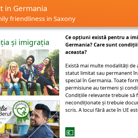
it in Germania
ly friendliness in Saxony
Ce opțiuni există pentru a imi
ia și imigrația
Germania? Care sunt condiții
aceasta?
Există mai multe modalități de 
statut limitat sau permanent în 
special în Germania. Toate for
permisiune au termeni și condiți
Condițiile relevante trebuie să f
necondiționate și trebuie docu
scris. A locui fără acte în UE es
💶