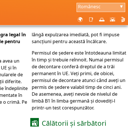
Românesc
▼
🌍
📑
🌅
🌇
🎬
gra legal în
lângă expulzarea imediată, pot fi impuse
le pentru
sancțiuni pentru această încălcare.
Permisul de ședere este întotdeauna limitat
în timp și trebuie reînnoit. Numai permisul
a avea un
de decontare conferă dreptul de a trăi
UE și în
permanent în UE. Veți primi, de obicei,
mularele de
permisul de decontare atunci când aveți un
i diferite.
permis de ședere valabil timp de cinci ani.
ie îndeplinite
De asemenea, aveți nevoie de nivelul de
mentate în
limbă B1 în limba germană și dovediți-l
te o crimă. Pe
printr-un test corespunzător.
Călătorii și sărbători
🚉