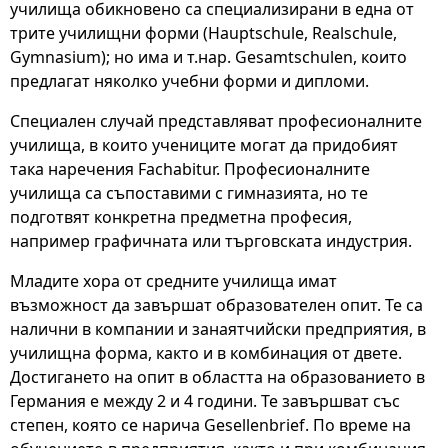
училища обикновено са специализирани в една от
трите училищни форми (Hauptschule, Realschule,
Gymnasium); но има и т.нар. Gesamtschulen, които
предлагат няколко учебни форми и дипломи.
Специален случай представляват професионалните
училища, в които учениците могат да придобият
така наречения Fachabitur. Професионалните
училища са съпоставими с гимназията, но те
подготвят конкретна предметна професия,
например графичната или търговската индустрия.
Младите хора от средните училища имат
възможност да завършат образователен опит. Те са
налични в компании и занаятчийски предприятия, в
училищна форма, както и в комбинация от двете.
Достигането на опит в областта на образованието в
Германия е между 2 и 4 години. Те завършват със
степен, която се нарича Gesellenbrief. По време на