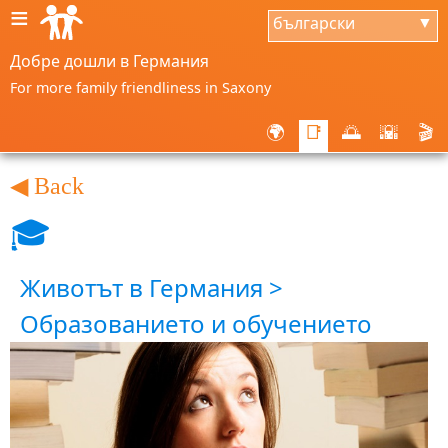
≡
български
▼
Добре дошли в Германия
For more family friendliness in Saxony
🌍
📑
🌅
🌇
🎬
◀ Back
🎓
Животът в Германия >
Образованието и обучението