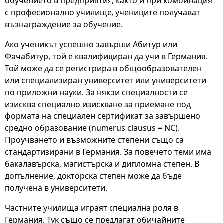
обучението в предприятия, както и при комбинация
с професионално училище, учениците получават
възнаграждение за обучение.
Ако ученикът успешно завърши Абитур или
Фачабитур, той е квалифициран да учи в Германия.
Той може да се регистрира в общообразователен
или специализиран университет или университети
по приложни науки. За някои специалности се
изисква специално изискване за приемане под
формата на специален сертификат за завършено
средно образование (numerus clausus = NC).
Проучването и възможните степени също са
стандартизирани в Германия. За повечето теми има
бакалавърска, магистърска и дипломна степен. В
допълнение, докторска степен може да бъде
получена в университети.
Частните училища играят специална роля в
Германия. Тук също се предлагат обичайните