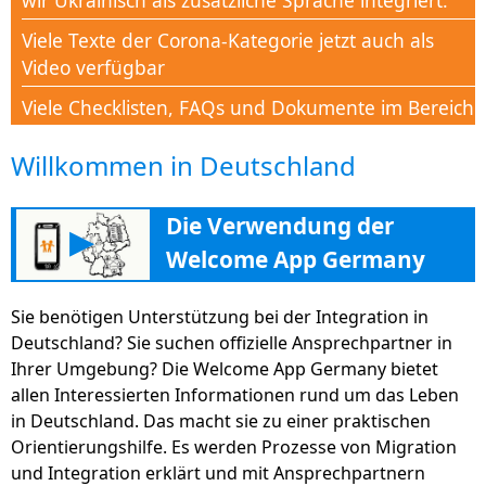
wir Ukrainisch als zusätzliche Sprache integriert.
Viele Texte der Corona-Kategorie jetzt auch als
Video verfügbar
Viele Checklisten, FAQs und Dokumente im Bereich
Corona-Hilfe verfügbar
Willkommen in Deutschland
Neue Kategorie Corona-Hilfe um alle Menschen in
dieser Krisenzeit mit Wissen zu unterstützen
Die Verwendung der
▶
Neuer Bereich „Bildung“ hilft mit vielen Tipps,
Welcome App Germany
Adressen und Informationen bei der
Weiterbildung um in den deutschen Arbeitsmarkt
Sie benötigen Unterstützung bei der Integration in
zu finden
Deutschland? Sie suchen offizielle Ansprechpartner in
Jetzt einfach und breit verfügbar als Webseiten-
Ihrer Umgebung? Die Welcome App Germany bietet
Fassung unter deutschland.welcome-app-
allen Interessierten Informationen rund um das Leben
germany.de
in Deutschland. Das macht sie zu einer praktischen
Orientierungshilfe. Es werden Prozesse von Migration
Schwesternplattform www.Familie-und-
und Integration erklärt und mit Ansprechpartnern
Beruf.online zur besseren Vereinbarkeit von