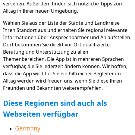
versehen. Außerdem finden sich nützliche Tipps zum
Familie und Beruf verfügbar als kostenlose Apps,
Alltag in Ihrer neuen Umgebung.
Webseite und PC-Software
Wählen Sie aus der Liste der Städte und Landkreise
Neuer Bereich "Arbeitsmarkt" hilft mit vielen Tipps
Ihren Standort aus und erhalten Sie regional relevante
und Informationen beim Einstieg in die Arbeitswelt
Informationen über Ansprechpartner und Anlaufstellen.
Animierte Erklärvideos direkt in vielen Bereichen
Dort bekommen Sie direkt vor Ort qualifizierte
Beratung und Unterstützung zu allen
hilft bei einfachem Verständnis und Deutschlernen
Themenbereichen. Die App ist in mehreren Sprachen
Für bessere Nachbarschaft nun auch in den
verfügbar, die Sie jederzeit ändern können. Wir hoffen,
Sprachen Polnisch und Tschechisch verfügbar
dass die App wird für Sie ein hilfreicher Begleiter im
Alltag werden wird freuen uns, wenn Sie diese Ihren
Bereich Bildungsangebote hilft bei erfolgreichem
Freunden und Bekannten weiterempfehlen.
Spracherwerb für ein besseres Verständnis
Neue Region Landkreis Vorpommern-Greifwald
Diese Regionen sind auch als
zum Download verfügbar
Webseiten verfügbar
Germany