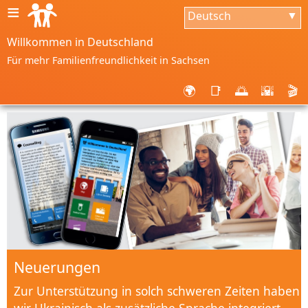
≡
Deutsch
▼
Willkommen in Deutschland
Für mehr Familienfreundlichkeit in Sachsen
🌍
📑
🌅
🌇
🎬
Neuerungen
Zur Unterstützung in solch schweren Zeiten haben