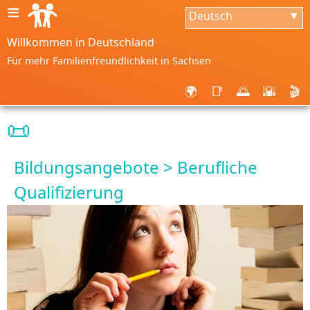
≡
Deutsch
▼
Willkommen in Deutschland
Für mehr Familienfreundlichkeit in Sachsen
🌍
📑
🌅
🌇
🎬
📜
Bildungsangebote > Berufliche
Qualifizierung