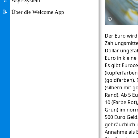
🚶
Asyl-System
📝
Über die Welcome App
©
Der Euro wird 
Zahlungsmittel
Dollar ungefäh
Euro in kleine
Es gibt Euroc
(kupferfarben
(goldfarben).
(silbern mit 
Rand). Ab 5 Eu
10 (Farbe Rot)
Grün) im norm
500 Euro Gelds
gebräuchlich 
Annahme als B