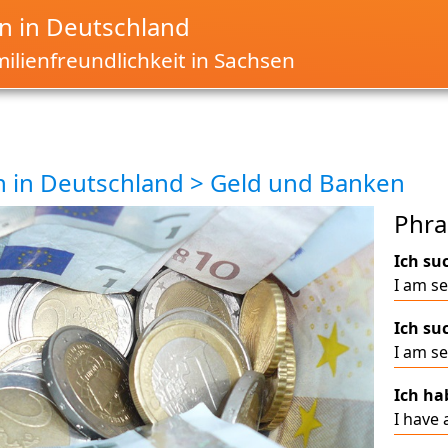
 in Deutschland
ilienfreundlichkeit in Sachsen
 in Deutschland > Geld und Banken
Phra
Ich su
I am se
Ich s
I am s
Ich ha
I have 