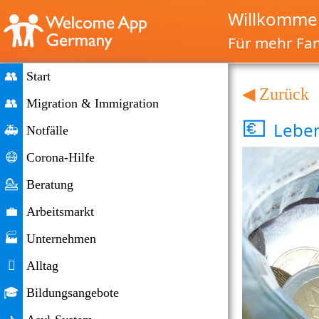
Willkommen
Für mehr Fam
👥
Start
◀ Zurück
👥
Migration & Immigration
💶
Leben
🚑
Notfälle
😷
Corona-Hilfe
💁
Beratung
💼
Arbeitsmarkt
🏭
Unternehmen

Alltag
🎓
Bildungsangebote