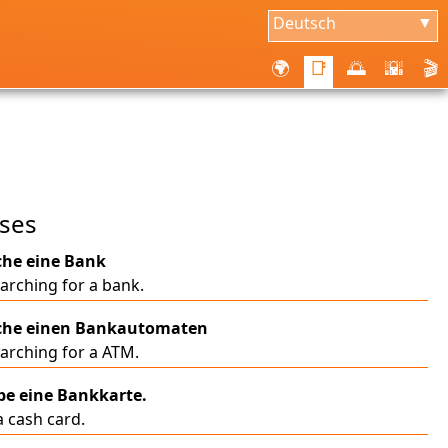
Deutsch
▼
🌍
📑
🌅
🌇
🎬
ses
che eine Bank
arching for a bank.
uche einen Bankautomaten
earching for a ATM.
be eine Bankkarte.
a cash card.