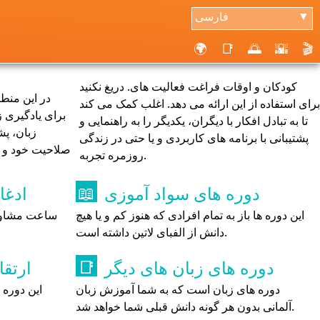
فارسی
▼
🌍
📑
🌅
🌇
🎬
کودکان و اوقات فراغت فعالیت های. دریغ نکنید
در این منط
برای استفاده از این ارائه می دهد. اغلب کمک می کند
برای یادگیری ز
تا به تبادل افکار با دیگران، یکدیگر را به راهنمایی و
زبان، پش
پشتیبانی با برنامه های کاربردی و یا حتی در زندگی
صلاحیت خود و هم
روزمره تجربه.
دوره های سواد آموزی
ادغا
📖
این دوره ها باز به تمام افرادی که هنوز کم و یا هیچ
ساعت مشاوره
دانش از الفبای لاتین داشته است.
دوره های زبان های دیگر
ارتقا
📑
دوره های زبان است که به شما آموزش زبان
این دوره 
آلمانی بدون هر گونه دانش قبلی شما خواهد شد.