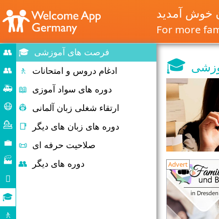
ن خوش آمدید
For more fami
فرصت های آموزشی
🎓
👥
🎓
وزشی
Home
👥
ادغام دروس و امتحانات
🚶
مهاجرت
🚑
دوره های سواد آموزی
📖
و
شرایط
😷
ارتقاء شغلی زبان آلمانی
👷
مهاجرت
اضطراری
کمک
💁
دوره های زبان های دیگر
📑
کرونا
مشاوره
💼
صلاحیت حرفه ای
📜
بازار
🏭
دوره های دیگر
👥
Advert
کار
شرکت

زندگی
🎓
روزانه
فرصت
🚶