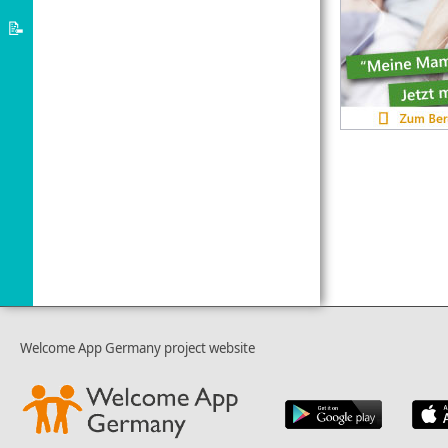
های
سیستم
📝
آموزشی
پناهندگی
درباره
آلمان
نرم
افزار
خوش
آمدید
Welcome App Germany project website