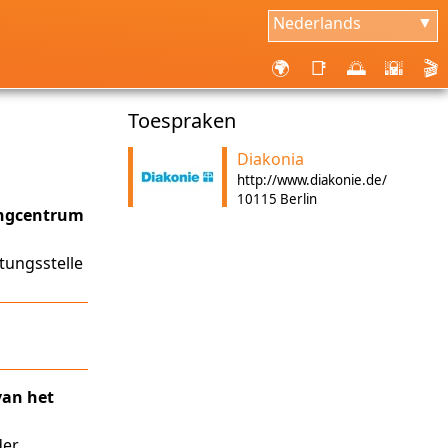
Nederlands
▼
🌍
📑
🌅
🌇
🎬
Toespraken
Diakonia
http://www.diakonie.de/
10115 Berlin
ingcentrum
tungsstelle
van het
der