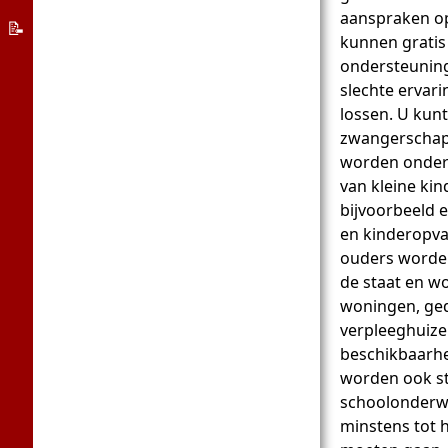
aanspraken op
Asielstelsel
📝
kunnen gratis
Over
ondersteuning
de
slechte ervari
lossen. U kun
Welkom
zwangerschap 
App-
worden onder
Duitsland
van kleine ki
bijvoorbeeld e
en kinderopva
ouders worden
de staat en w
woningen, ge
verpleeghuize
beschikbaarhei
worden ook st
schoolonderwi
minstens tot 