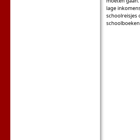
moeten gaan. 
lage inkomens 
schoolreisjes 
schoolboeken