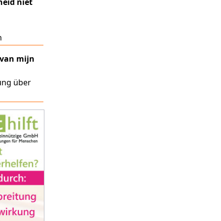
heid niet
n
 van mijn
ung über