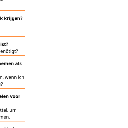
k krijgen?
ist?
enötigt?
nemen als
n, wenn ich
s?
elen voor
ttel, um
hmen.