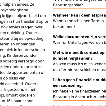
 hulp en advies. Ze
Beratungsstelle?
 psychologische
Wanneer kan ik een afspraa
 krijgen, bijvoorbeeld om
Wann kann ich einen Termin
ngen in hun thuisland op te
bekommen?
t ook advies vragen over
en opleiding. Ouders
Welke documenten zijn vere
steund bij de opvoeding
Was für Unterlagen werden b
nderen en ontvangen
en plek in kleuterscholen
Met wie moet ik contact op
ng. Kinderen zonder
ik moet herplannen?
 volledig verzorgd door
An wen muss ich mich wende
orden ondergebracht in
den Termin verschieben mus
deelde appartementen of
n op basis van
Ik heb geen financiële midd
d en leeftijd. Ouders
een counseling.
erk gesteund in het
Ich habe keine finanziellen Mi
js, omdat kinderen
Beratung in Anspruch zu ne
hun 16e naar school