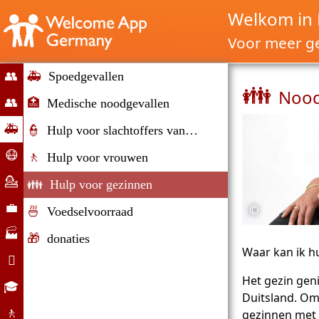
Welkom in 
Voor meer ge
👥
🚑
Spoedgevallen
👪
Nood
Lancering
👥
🏥
Medische noodgevallen
Migratie
🚑
👮
Hulp voor slachtoffers van geweld
en
Noodsituaties
😷
🚶
Hulp voor vrouwen
immigratie
Corona
💁
👪
Hulp voor gezinnen
hulp
Counseling
💼
©
🍜
Voedselvoorraad
Arbeidsmarkt
🏭
🎁
donaties
Waar kan ik h
Bedrijven

Het gezin geni
Dagelijks
🎓
Duitsland. O
leven
Opleidingsmogelijkheden
🚶
gezinnen met 