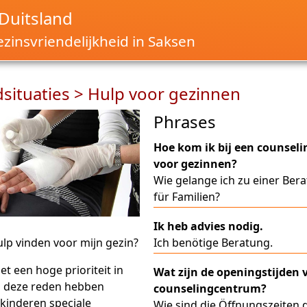
Duitsland
zinsvriendelijkheid in Saksen
situaties > Hulp voor gezinnen
Phrases
Hoe kom ik bij een counsel
voor gezinnen?
Wie gelange ich zu einer Bera
für Familien?
Ik heb advies nodig.
ulp vinden voor mijn gezin?
Ich benötige Beratung.
et een hoge prioriteit in
Wat zijn de openingstijden 
m deze reden hebben
counselingcentrum?
kinderen speciale
Wie sind die Öffnungszeiten 