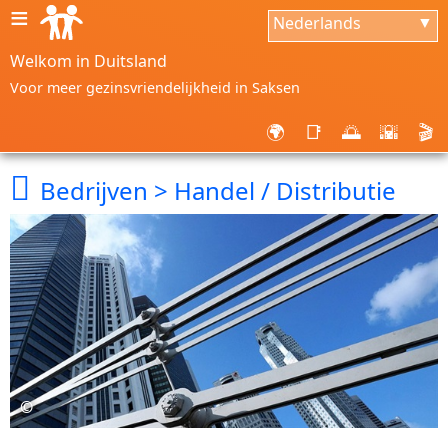
≡
Nederlands
▼
Welkom in Duitsland
Voor meer gezinsvriendelijkheid in Saksen
🌍
📑
🌅
🌇
🎬

Bedrijven > Handel / Distributie
©