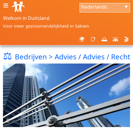
≡
Nederlands
▼
Welkom in Duitsland
Voor meer gezinsvriendelijkheid in Saksen
🌍
📑
🌅
🌇
🎬
⚖
Bedrijven > Advies / Advies / Recht
©