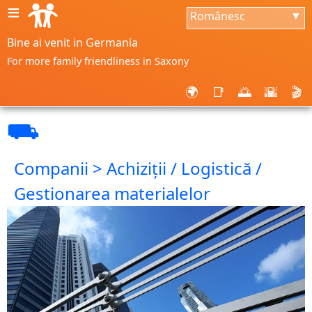
≡
Românesc
▼
Bine ai venit in Germania
For more family friendliness in Saxony
🌍
📑
🌅
🌇
🎬
⛟
Companii > Achiziții / Logistică /
Gestionarea materialelor