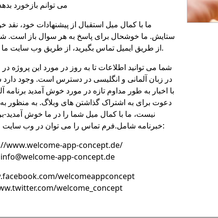
می توانم بازخورد بدهد
ما با کمال میل استقبال از پیشنهادات خود، نقد خود 
ستایش. ما خوشحال برای پاسخ به هر سوال باز است. شما 
از طریق ایمیل تماس بگیرید، از طریق وب سایت ما و یا در فیس بوک.
شما می توانید اطلاعات تا به روز در مورد این پروژه در
در زبان آلمانی و انگلیسی در دسترس است. وجود دارد ش
با اخبار به طور مداوم تازه در مورد خوش آمدید برنامه آ
دعوت برای به اشتراک گذاشتن های وبلاگ. به منظور ب
نیست، ما با کمال میل شما را در ما خوش آمدید-ب
خبرنامه شامل.فرم تماس را می توان در وب سایت ما پیدا شده است:
وب سایت: //www.welcome-app-concept.de
پست الکترونیک: nfo@welcome-app-concept.de
فیس بوک: cebook.com/welcomeappconcept
توییتر: .twitter.com/welcome_concept