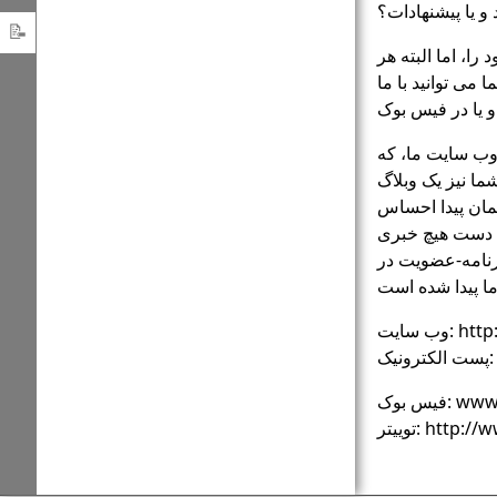
 و یا پیشنهادات؟
های
سیستم
📝
آموزشی
را، اما البته هر
پناهندگی
درباره
می توانید با ما
آلمان
نرم
 وب سایت ما، که
افزار
ما نیز یک وبلاگ
خوش
لمان پیدا احساس
آمدید
ه دست هیچ خبری
رنامه-عضویت در
http:/
i
www.fa
http://www