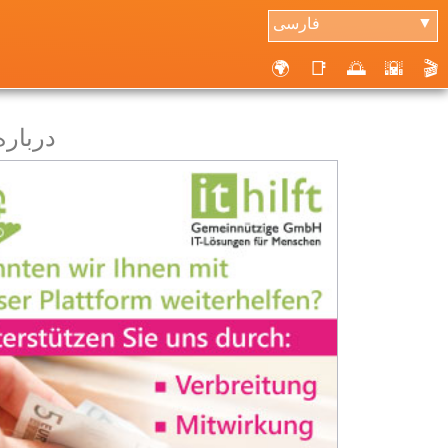
فارسی
▼
🌍
📑
🌅
🌇
🎬
درباره