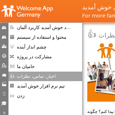
ن خوش آمدید
For more fami
در مورد خوش آمدید کاربرد آلمان
📝
👥
👍
نظرات
Home
👥
محتوا و استفاده از سیستم
🏧
مهاجرت
🚑
چشم انداز آینده
💡
و
شرایط
😷
مشارکت در پروژه
🔀
مهاجرت
اضطراری
کمک
💁
حامیان ما
👐
کرونا
مشاوره
💼
اخبار، تماس، نظرات
👍
بازار
🏭
تیم نرم افزار خوش آمدید
🏢
کار
شرکت

زدن
📜
زندگی
🎓
روزانه
فرصت
پیدا کنم؟ چگونه
🚶