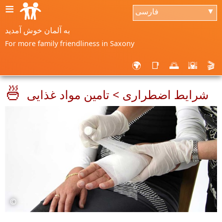
≡
فارسی
▼
به آلمان خوش آمدید
For more family friendliness in Saxony
🌍
📑
🌅
🌇
🎬
🍜
شرایط اضطراری > تامین مواد غذایی
©