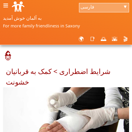
≡
فارسی
▼
به آلمان خوش آمدید
For more family friendliness in Saxony
🌍
📑
🌅
🌇
🎬
👮
شرایط اضطراری > کمک به قربانیان
خشونت