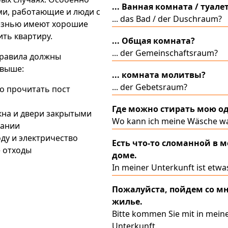
... Ванная комната / туале
ми, работающие и люди с
... das Bad / der Duschraum?
езнью имеют хорошие
ть квартиру.
... Общая комната?
... der Gemeinschaftsraum?
равила должны
 выше:
... комната молитвы?
... der Gebetsraum?
о прочитать пост
Где можно стирать мою о
кна и двери закрытыми
Wo kann ich meine Wäsche w
вании
ду и электричество
Есть что-то сломанной в 
 отходы
доме.
In meiner Unterkunft ist etwa
Пожалуйста, пойдем со м
жилье.
Bitte kommen Sie mit in mein
Unterkunft.