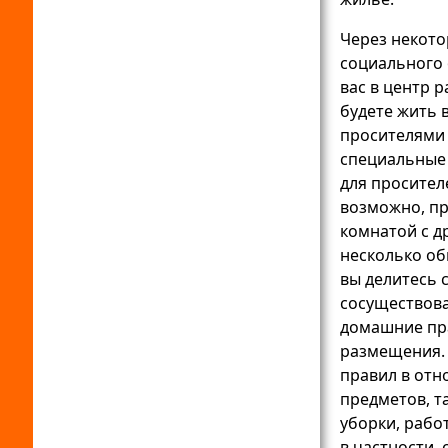
Через некото
социального
вас в центр 
будете жить 
просителями
специальные
для просител
возможно, пр
комнатой с д
несколько об
вы делитесь с
сосуществов
домашние пра
размещения.
правил в от
предметов, т
уборки, рабо
в частности,