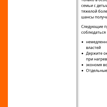
семьи с деть
тяжелой бол
шансы получи
Следующие п
соблюдаться
немедленн
властей
Держите о
при нагре
экономя во
Отдельные