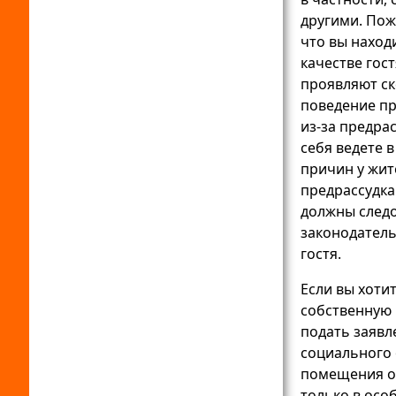
другими. Пож
что вы наход
качестве гост
проявляют ск
поведение п
из-за предра
себя ведете 
причин у жит
предрассудка.
должны след
законодатель
гостя.
Если вы хоти
собственную 
подать заявл
социального 
помещения о
только в осо