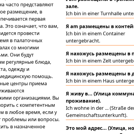
а часто представляют
зале.
ое размещение, в
Ich bin in einer Turnhalle unt
печивается первая
а. Это означает, что вам,
Я am размещены в контей
идется провести
Ich bin in einem Container
емя в палаточных
untergebracht.
залах со многими
Я нахожусь размещены в п
ми. Они будут
Ich bin in einem Zelt untergeb
ам регулярные блюда,
та, одежду и
Я нахожусь размещены в 
медицинскую помощь.
Ich bin in einem Haus unterge
ные центры приема
уживаются
Я живу в... (Улица комму
кими организациями. Вы
проживание).
ворить с компетентным
Ich wohne in der ... (Straße de
м в любое время, если у
Gemeinschaftsunterkunft).
т проблемы или вопросы.
ить в назначенное
Это мой адрес... (Улица, н