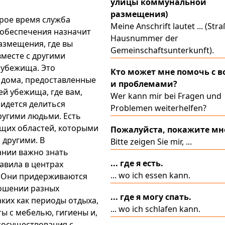
улицы коммунальной
размещения)
рое время служба
Meine Anschrift lautet ... (Stra
 обеспечения назначит
Hausnummer der
размещения, где вы
Gemeinschaftsunterkunft).
вместе с другими
 убежища. Это
Кто может мне помочь с 
 дома, предоставленные
и проблемами?
ей убежища, где вам,
Wer kann mir bei Fragen und
идется делиться
Problemen weiterhelfen?
ругими людьми. Есть
щих областей, которыми
Пожалуйста, покажите мне
 другими. В
Bitte zeigen Sie mir, ...
ании важно знать
... где я есть.
вила в центрах
... wo ich essen kann.
 Они придерживаются
ношении разных
... где я могу спать.
аких как периоды отдыха,
... wo ich schlafen kann.
ты с мебелью, гигиены и,
 сосуществования с