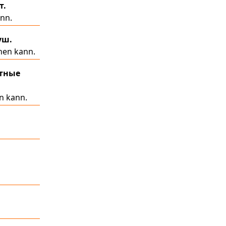
т.
ann.
уш.
hen kann.
етные
en kann.