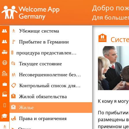
Добро пож
Для большег
👥
🚶
Убежище система
🏨
Сист
запуск
👥
🚩
Прибытие в Германии
Миграция
🚑
🚦
процедура предоставления убежища
и
Чрезвычайные
😷
📂
Текущее состояние
иммиграции
ситуации
Корона-
💁
🚸
Несовершеннолетние без сопровождения
Хильфе
Консультирование
💼
📋
Контрольный список для документов
Рынок
🏭
🏦
Жилой обязательства
труда
К кому я мог
Компании

🏨
Жилье
По прибытии 
Повседневная
🎓
🛃
Права и ограничения
размещены в
жизнь
Возможности
приемном це
🚶