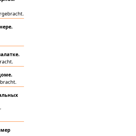
ergebracht.
нере.
алатке.
racht.
доме.
bracht.
нальных
r
омер