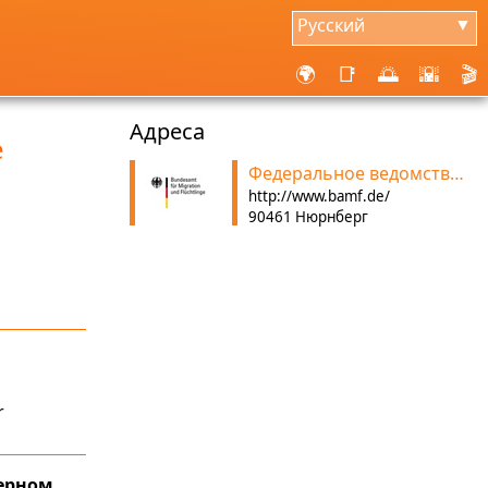
Русский
▼
🌍
📑
🌅
🌇
🎬
Aдреса
е
Федеральное ведомство по вопросам миграции и беженцев
http://www.bamf.de/
90461 Нюрнберг
.
r
ерном