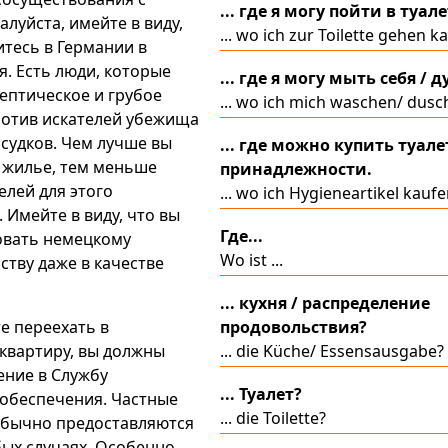
... где я могу пойти в туале
алуйста, имейте в виду,
... wo ich zur Toilette gehen k
итесь в Германии в
я. Есть люди, которые
... где я могу мыть себя / д
ептическое и грубое
... wo ich mich waschen/ dusc
ротив искателей убежища
ссудков. Чем лучше вы
... где можно купить туал
в жилье, тем меньше
принадлежности.
елей для этого
... wo ich Hygieneartikel kauf
 Имейте в виду, что вы
Где...
овать немецкому
Wo ist ...
ству даже в качестве
... кухня / распределение
продовольствия?
те переехать в
... die Küche/ Essensausgabe?
квартиру, вы должны
ение в Службу
... Туалет?
обеспечения. Частные
... die Toilette?
бычно предоставляются
бых случаях. Особенно