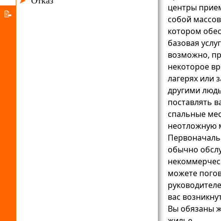
➤
Отказ
получения
центры прием
Система
📝
собой массов
образования
предоставления
О
котором обес
убежища
Германии
базовая услуг
возможно, пр
Добро
некоторое вр
App
лагерях или 
другими людь
поставлять в
спальные мес
неотложную 
Первоначаль
обычно обсл
некоммерчес
можете пого
руководителе
вас возникну
Вы обязаны ж
жилье.