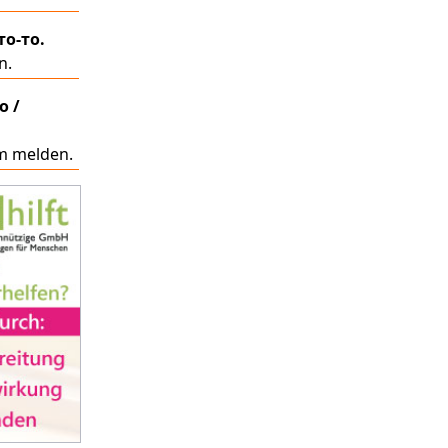
то-то.
n.
о /
m melden.