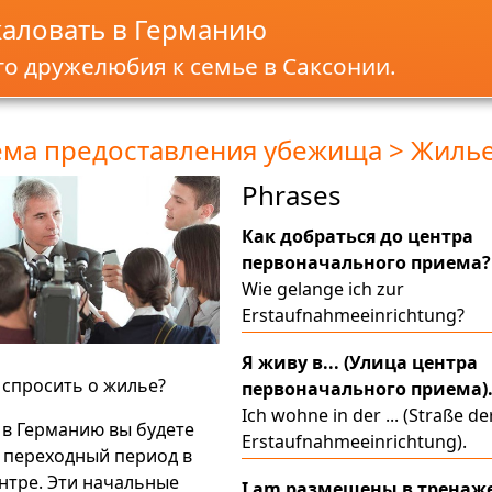
аловать в Германию
о дружелюбия к семье в Саксонии.
ема предоставления убежища > Жиль
Phrases
Как добраться до центра
первоначального приема?
Wie gelange ich zur
Erstaufnahmeeinrichtung?
Я живу в... (Улица центра
у спросить о жилье?
первоначального приема)
Ich wohne in der ... (Straße de
в Германию вы будете
Erstaufnahmeeinrichtung).
 переходный период в
нтре. Эти начальные
I am размещены в тренаж