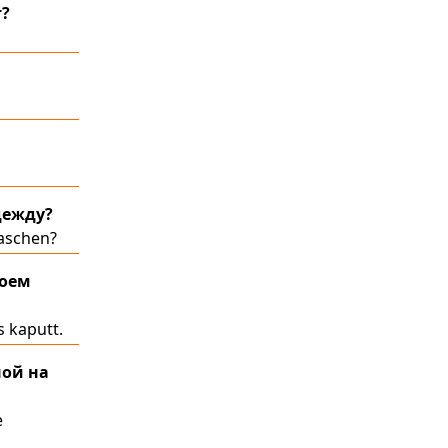
т?
дежду?
aschen?
моем
s kaputt.
ной на
e