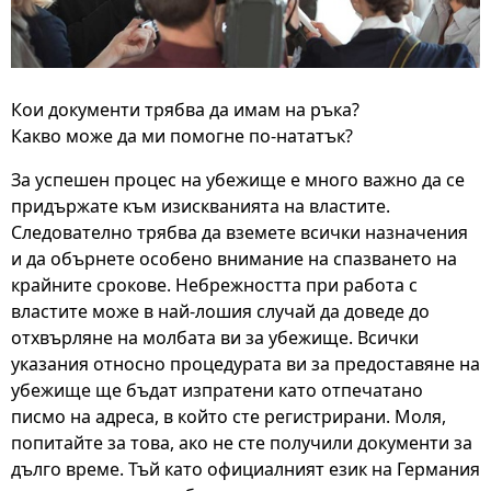
Кои документи трябва да имам на ръка?
Какво може да ми помогне по-нататък?
За успешен процес на убежище е много важно да се
придържате към изискванията на властите.
Следователно трябва да вземете всички назначения
и да обърнете особено внимание на спазването на
крайните срокове. Небрежността при работа с
властите може в най-лошия случай да доведе до
отхвърляне на молбата ви за убежище. Всички
указания относно процедурата ви за предоставяне на
убежище ще бъдат изпратени като отпечатано
писмо на адреса, в който сте регистрирани. Моля,
попитайте за това, ако не сте получили документи за
дълго време. Тъй като официалният език на Германия