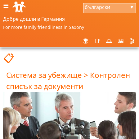
≡
български
▼
Добре дошли в Германия
For more family friendliness in Saxony
🌍
📑
🌅
🌇
🎬
📋
Система за убежище > Контролен
списък за документи